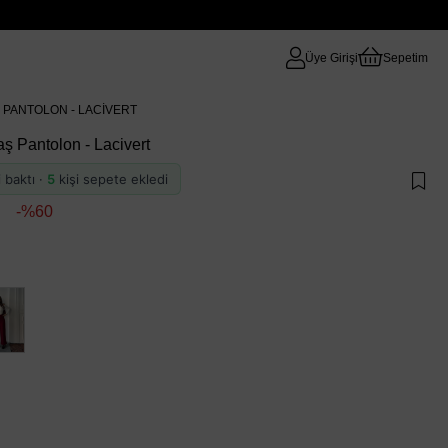
Üye Girişi
Sepetim
 PANTOLON - LACIVERT
aş Pantolon - Lacivert
i baktı ·
5
kişi sepete ekledi
60