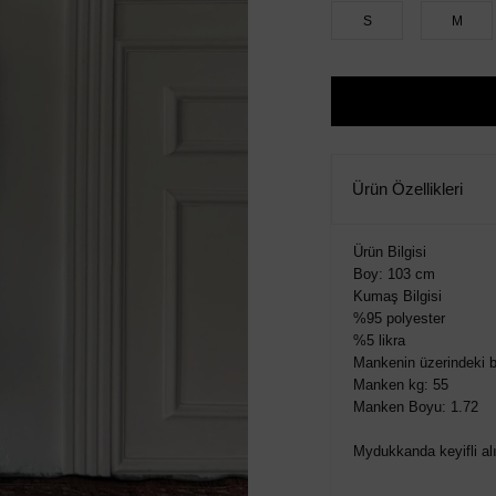
S
M
Ürün Özellikleri
Ürün Bilgisi
Boy: 103 cm
Kumaş Bilgisi
%95 polyester
%5 likra
Mankenin üzerindeki 
Manken kg: 55
Manken Boyu: 1.72
Mydukkanda keyifli alış