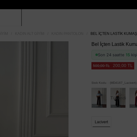
IYIM
KADIN ALT GIYIM
KADIN PANTOLON
BEL İÇTEN LASTIK KUMAŞ
Bel İçten Lastik Kum
Son 24 saatte
15
kiş
200,00 TL
500,00 TL
Stok Kodu
(MD4167_Lacivert)
Tükendi
Lacivert