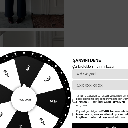
ŞANSINI DENE
Çarkıfelekten indirimi kazan!
%5
%10
%20
%15
Tanıtım, pazarlama, reklam ve benzeri amaç
ticari elektronik ileti gönderilmesine izin ver
Elektronik Ticari İleti Aydınlatma Metni
'
veriyorum.
Paylaştığım bilgilerin
KVKK kapsamında ta
%20
korunmasını, sms ve WhatsApp üzerin
%10
bilgilendirmeleri almayı
kabul ediyorum.
%5