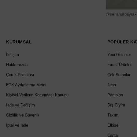
@senanurbayrak
KURUMSAL
POPÜLER KA
İletişim
Yeni Gelenler
Hakkımızda
Fırsat Ürünleri
Çerez Politikası
Çok Satanlar
ETK Aydınlatma Metni
Jean
Kişisel Verilerin Korunması Kanunu
Pantolon
İade ve Değişim
Dış Giyim
Gizlilik ve Güvenik
Takım
İptal ve İade
Elbise
Çanta