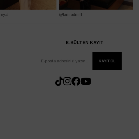
nyal
@lamiadmrll
@
E-BÜLTEN KAYIT
KAYIT OL