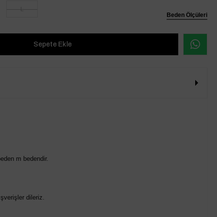
L
Beden Ölçüleri
beden m bedendir.
verişler dileriz.