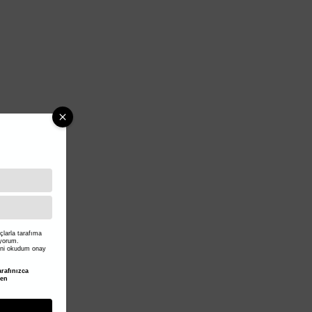
larla tarafıma
iyorum.
ni okudum onay
rafınızca
den