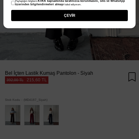
KVKK kapsamında tarafınızca korunmasını, sms ve WhatsApp
Paylaştığım bilgilerin
üzerinden bilgilendirmeleri almayı
kabul ediyorum.
ÇEVİR
Bel İçten Lastik Kumaş Pantolon - Siyah
215,60 TL
392,00 TL
Stok Kodu
(MD4167_Siyah)