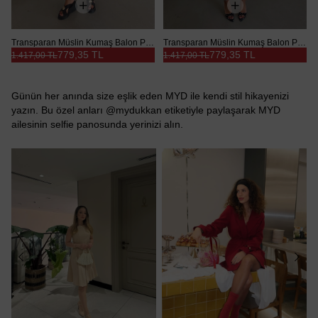
Transparan Müslin Kumaş Balon Pantolon - Siyah
Transparan Müslin Kumaş Balon Pantolon - Beyaz
779,35 TL
779,35 TL
1.417,00 TL
1.417,00 TL
Günün her anında size eşlik eden MYD ile kendi stil hikayenizi
yazın. Bu özel anları @mydukkan etiketiyle paylaşarak MYD
ailesinin selfie panosunda yerinizi alın.