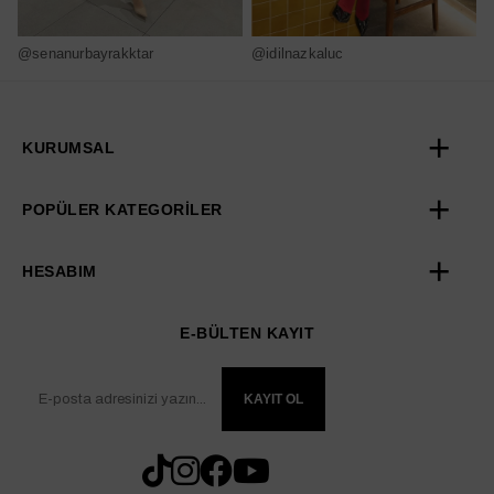
@senanurbayrakktar
@idilnazkaluc
@
KURUMSAL
POPÜLER KATEGORİLER
HESABIM
E-BÜLTEN KAYIT
KAYIT OL