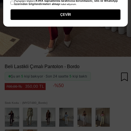
KVKK kapsamında tarafınızca korunmasını, sms ve WhatsApp
Paylaştığım bilgilerin
üzerinden bilgilendirmeleri almayı
kabul ediyorum.
ÇEVİR
Beli Lastikli Çımalı Pantolon - Bordo
Şu an
5
kişi bakıyor · Son 24 saatte
5
kişi baktı
50
350,00 TL
700,00 TL
Stok Kodu
(MYD7480_Bordo)
Tükendi
Tükendi