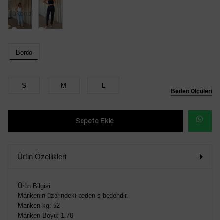
Tükendi
Bordo
S
M
L
Beden Ölçüleri
WHATSAP
SİPARİŞ
Ürün Özellikleri
VER
Ürün Bilgisi
Mankenin üzerindeki beden s bedendir.
Manken kg: 52
Manken Boyu: 1.70