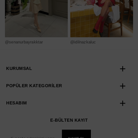
@senanurbayrakktar
@idilnazkaluc
@
KURUMSAL
POPÜLER KATEGORİLER
HESABIM
E-BÜLTEN KAYIT