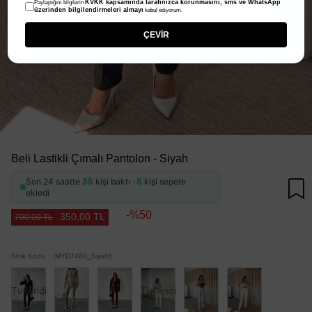
KVKK kapsamında tarafınızca korunmasını, sms ve WhatsApp
Paylaştığım bilgilerin
üzerinden bilgilendirmeleri almayı
kabul ediyorum.
ÇEVİR
Beli Lastikli Çımalı Pantolon - Siyah
Son 24 saatte
35
kişi baktı ·
5
kişi sepete
ekledi
50
350,00 TL
700,00 TL
Stok Kodu
(MYD7480_Siyah)
Tükendi
Tükendi