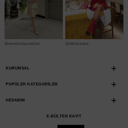
@senanurbayrakktar
@idilnazkaluc
@
KURUMSAL
POPÜLER KATEGORİLER
HESABIM
E-BÜLTEN KAYIT