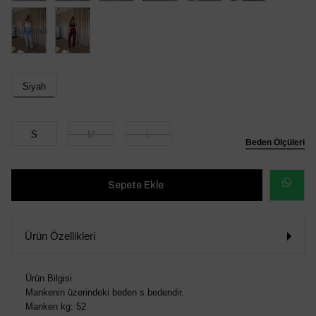
Tükendi
Siyah
S
M
L
Beden Ölçüleri
WHATSAP
SİPARİŞ
Ürün Özellikleri
VER
Ürün Bilgisi
Mankenin üzerindeki beden s bedendir.
Manken kg: 52