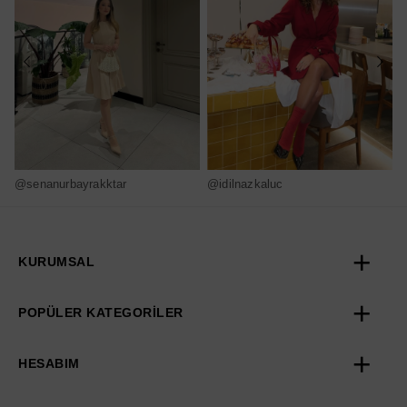
@senanurbayrakktar
@idilnazkaluc
@
KURUMSAL
POPÜLER KATEGORİLER
HESABIM