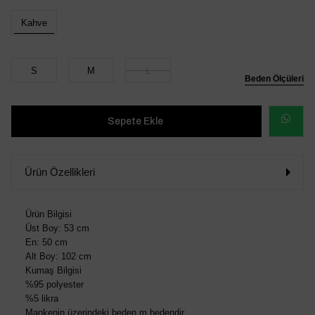
Kahve
S
M
L
Beden Ölçüleri
WHATSAP
SİPARİŞ
Ürün Özellikleri
VER
Ürün Bilgisi
Üst Boy: 53 cm
En: 50 cm
Alt Boy: 102 cm
Kumaş Bilgisi
%95 polyester
%5 likra
Mankenin üzerindeki beden m bedendir.