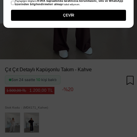
KVKK kapsamında tarafınızca korunmasını, sms ve WhatsApp
Paylaştığım bilgilerin
üzerinden bilgilendirmeleri almayı
kabul ediyorum.
ÇEVİR
Çıt Çıt Detaylı Kapüşonlu Takım - Kahve
Son 24 saatte
10
kişi baktı
20
1.200,00 TL
1.500,00 TL
Stok Kodu
(MD4171_Kahve)