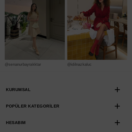
@senanurbayrakktar
@idilnazkaluc
@
KURUMSAL
POPÜLER KATEGORİLER
HESABIM