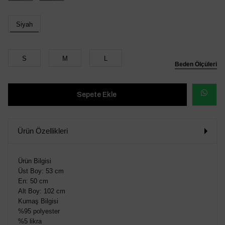
Siyah
S
M
L
Beden Ölçüleri
WHATSAP
SİPARİŞ
Ürün Özellikleri
VER
Ürün Bilgisi
Üst Boy: 53 cm
En: 50 cm
Alt Boy: 102 cm
Kumaş Bilgisi
%95 polyester
%5 likra