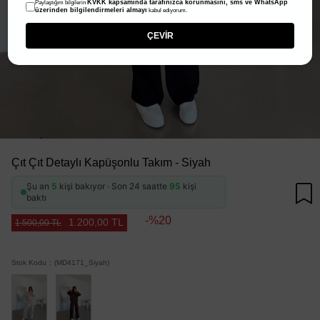
KVKK kapsamında tarafınızca korunmasını, sms ve WhatsApp
Paylaştığım bilgilerin
üzerinden bilgilendirmeleri almayı
kabul ediyorum.
ÇEVİR
Çıt Çıt Detaylı Kapüşonlu Takım - Siyah
Şu an
5
kişi bakıyor · Son 24 saatte
95
kişi
baktı
20
1.200,00 TL
1.500,00 TL
Stok Kodu
(MD4171_Siyah)