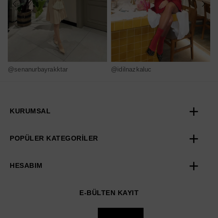
@senanurbayrakktar
@idilnazkaluc
@
KURUMSAL
POPÜLER KATEGORİLER
HESABIM
E-BÜLTEN KAYIT