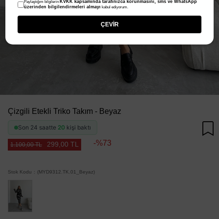
KVKK kapsamında tarafınızca korunmasını, sms ve WhatsApp
Paylaştığım bilgilerin
üzerinden bilgilendirmeleri almayı
kabul ediyorum.
ÇEVİR
Çizgili Etekli Triko Takım - Beyaz
Son 24 saatte
20
kişi baktı
73
299,00 TL
1.100,00 TL
Stok Kodu
(MYD9312.TK.01_Beyaz)