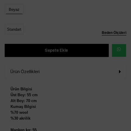
Beyaz
Standart
Beden Ölçüleri
WHATSAP
SİPARİŞ
Ürün Özellikleri
VER
Ürün Bilgisi
Üst Boy: 55 cm
Alt Boy: 70 cm
Kumaş Bilgisi
%70 wool
%30 akrilik
Manken kg: 55