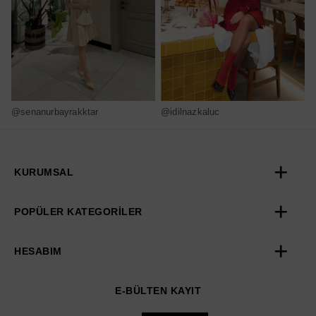
@senanurbayrakktar
@idilnazkaluc
@
KURUMSAL
POPÜLER KATEGORİLER
HESABIM
E-BÜLTEN KAYIT