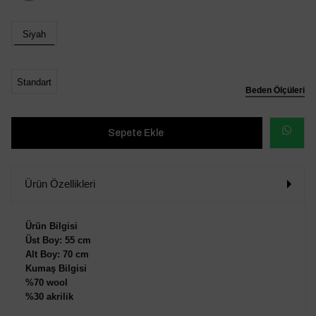
Siyah
Standart
Beden Ölçüleri
WHATSAP
SİPARİŞ
Ürün Özellikleri
VER
Ürün Bilgisi
Üst Boy: 55 cm
Alt Boy: 70 cm
Kumaş Bilgisi
%70 wool
%30 akrilik