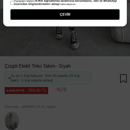
KVKK kapsamında tarafınızca korunmasını, sms ve WhatsApp
Paylaştığım bilgilerin
üzerinden bilgilendirmeleri almayı
kabul ediyorum.
ÇEVİR
Çizgili Etekli Triko Takım - Siyah
Şu an
5
kişi bakıyor · Son 24 saatte
45
kişi
baktı ·
5
kişi sepete ekledi
73
299,00 TL
1.100,00 TL
Stok Kodu
(MYD9312.TK.01_Siyah)