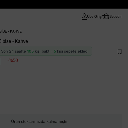
Üye Girişi
Sepetim
BISE - KAHVE
Elbise - Kahve
 · Son 24 saatte
105
kişi baktı ·
5
kişi sepete ekledi
50
Ürün stoklarımızda kalmamıştır.