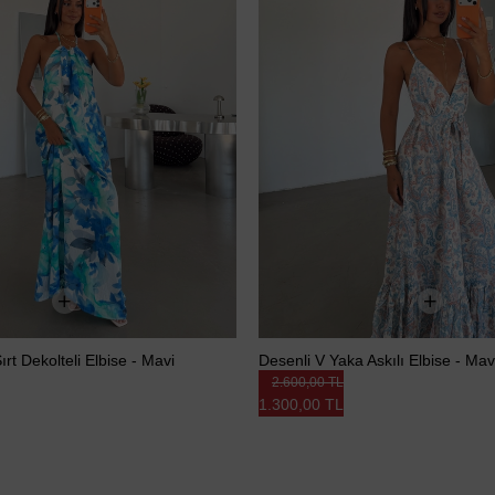
ırt Dekolteli Elbise - Mavi
Desenli V Yaka Askılı Elbise - Mav
2.600,00 TL
1.300,00 TL