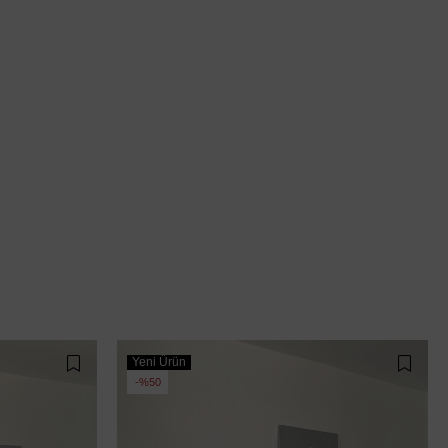
Yeni Ürün
%50