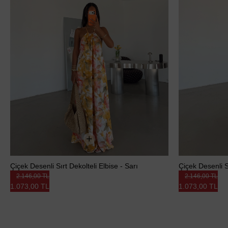
Çiçek Desenli Sırt Dekolteli Elbise - Sarı
Çiçek Desenli S
2.146,00 TL
2.146,00 TL
1.073,00 TL
1.073,00 TL