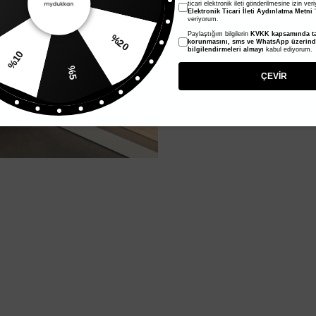
ticari elektronik ileti gönderilmesine izin ver
Elektronik Ticari İleti Aydınlatma Metni
'
veriyorum.
Paylaştığım bilgilerin
KVKK kapsamında ta
%20
korunmasını, sms ve WhatsApp üzerin
bilgilendirmeleri almayı
kabul ediyorum.
%10
%5
ÇEVİR