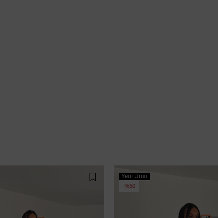
Yeni Ürün
%50