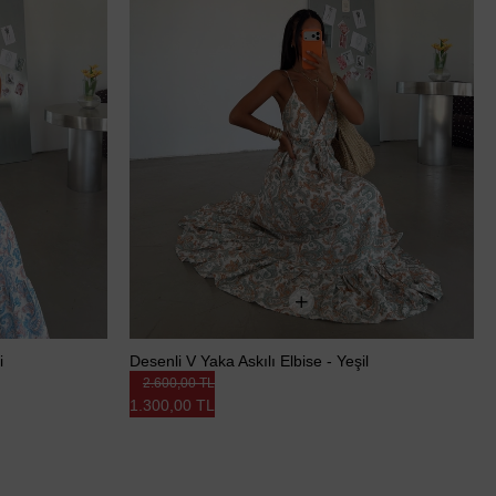
i
Desenli V Yaka Askılı Elbise - Yeşil
2.600,00 TL
1.300,00 TL