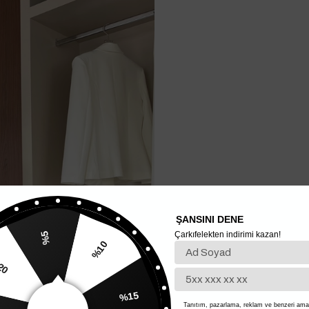
ŞANSINI DENE
Çarkıfelekten indirimi kazan!
%5
%10
20
%15
Tanıtım, pazarlama, reklam ve benzeri amaç