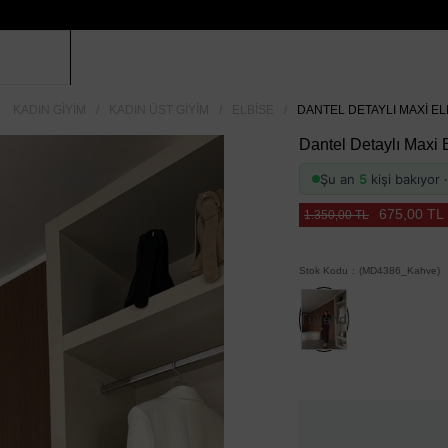
KADIN GIYIM
KADIN ÜST GIYIM
ELBISE
DANTEL DETAYLI MAXI EL
Dantel Detaylı Maxi 
Şu an
5
kişi bakıyor
675,00 TL
1.350,00 TL
Stok Kodu
(MD4386_Kahve)
Tükendi