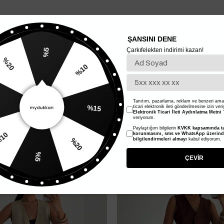
ŞANSINI DENE
Çarkıfelekten indirimi kazan!
%5
%10
20
%15
Tanıtım, pazarlama, reklam ve benzeri amaç
ticari elektronik ileti gönderilmesine izin ver
Elektronik Ticari İleti Aydınlatma Metni
'
veriyorum.
%50
Paylaştığım bilgilerin
KVKK kapsamında ta
%20
korunmasını, sms ve WhatsApp üzerin
bilgilendirmeleri almayı
kabul ediyorum.
%10
%5
ÇEVİR