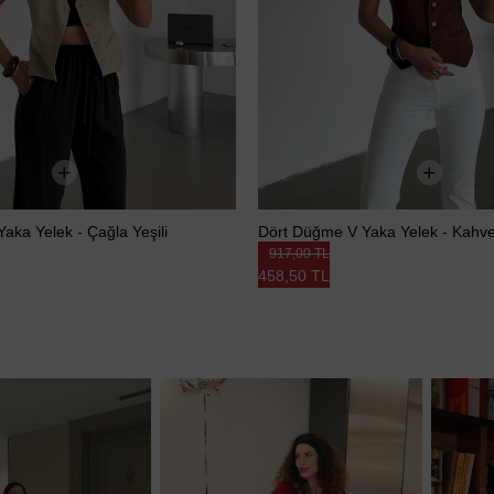
aka Yelek - Çağla Yeşili
Dört Düğme V Yaka Yelek - Kahv
917,00 TL
458,50 TL