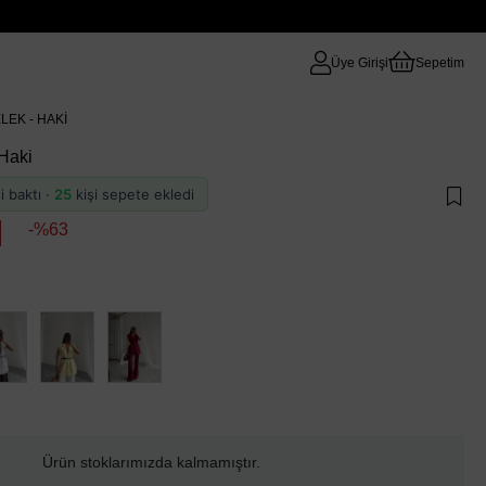
Üye Girişi
Sepetim
LEK - HAKI
 Haki
i baktı ·
25
kişi sepete ekledi
63
Ürün stoklarımızda kalmamıştır.