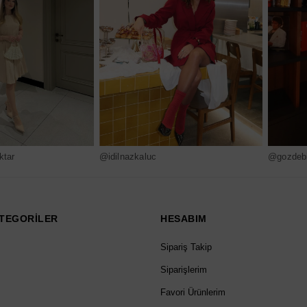
ktar
@idilnazkaluc
@gozdebi
TEGORİLER
HESABIM
Sipariş Takip
Siparişlerim
Favori Ürünlerim