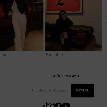
nyal
@lamiadmrll
@
E-BÜLTEN KAYIT
KAYIT OL