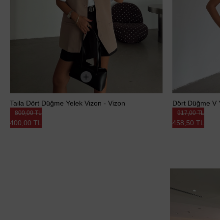
Taila Dört Düğme Yelek Vizon - Vizon
Dört Düğme V Y
800,00 TL
917,00 TL
400,00 TL
458,50 TL