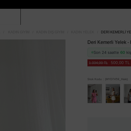
A
KADIN GIYIM
KADIN DIŞ GIYIM
KADIN YELEK
DERI KEMERLI YE
Deri Kemerli Yelek -
Son 24 saatte
60
kiş
500,00 TL
1.334,00 TL
Stok Kodu
(MYD7459_Haki)