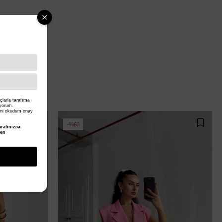
larla tarafıma
iyorum.
ni okudum onay
%63
rafınızca
den