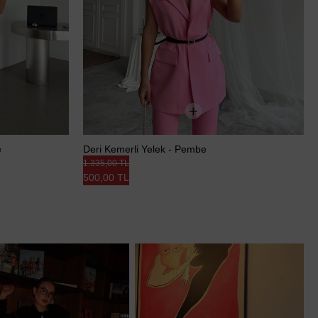
e
Deri Kemerli Yelek - Pembe
1.335,00 TL
500,00 TL