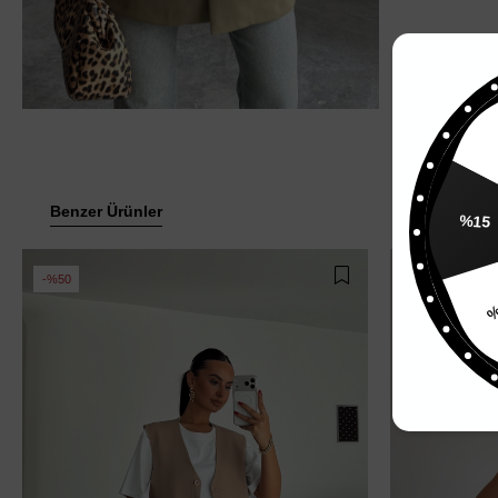
%
Benzer Ürünler
%15
%50
%50