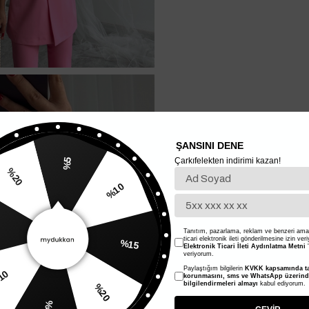
ŞANSINI DENE
Çarkıfelekten indirimi kazan!
%5
%10
20
%15
Tanıtım, pazarlama, reklam ve benzeri amaç
ticari elektronik ileti gönderilmesine izin ver
Elektronik Ticari İleti Aydınlatma Metni
'
veriyorum.
Paylaştığım bilgilerin
KVKK kapsamında ta
%20
korunmasını, sms ve WhatsApp üzerin
bilgilendirmeleri almayı
kabul ediyorum.
%10
%5