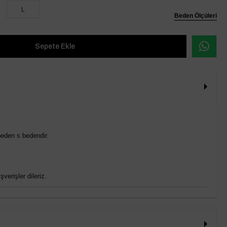
L
Beden Ölçüleri
eden s bedendir.
verişler dileriz.