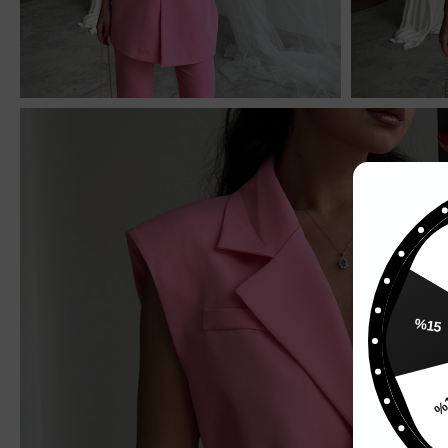
%
%15