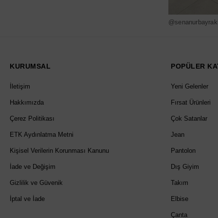
@senanurbayrak
KURUMSAL
POPÜLER KA
İletişim
Yeni Gelenler
Hakkımızda
Fırsat Ürünleri
Çerez Politikası
Çok Satanlar
ETK Aydınlatma Metni
Jean
Kişisel Verilerin Korunması Kanunu
Pantolon
İade ve Değişim
Dış Giyim
Gizlilik ve Güvenik
Takım
İptal ve İade
Elbise
Çanta