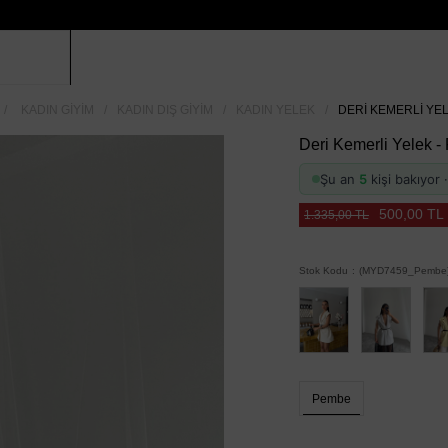
KADIN GIYIM
KADIN DIŞ GIYIM
KADIN YELEK
DERI KEMERLI YEL
Deri Kemerli Yelek 
Şu an
5
kişi bakıyor
500,00 TL
1.335,00 TL
Stok Kodu
(MYD7459_Pembe
Pembe