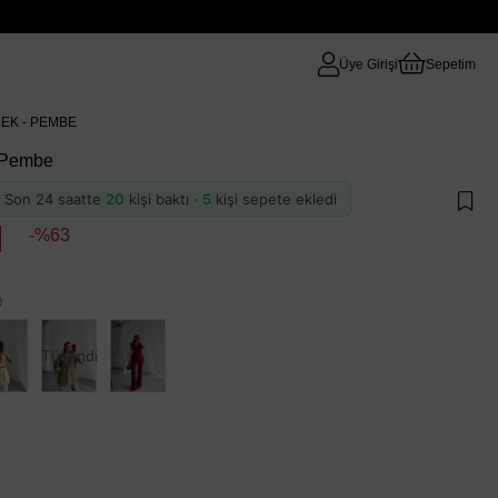
Üye Girişi
Sepetim
EK - PEMBE
- Pembe
 · Son 24 saatte
20
kişi baktı ·
5
kişi sepete ekledi
63
)
Tükendi