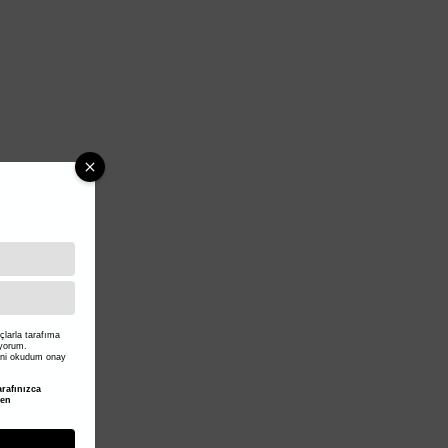
larla tarafıma
iyorum.
ni okudum onay
rafınızca
den