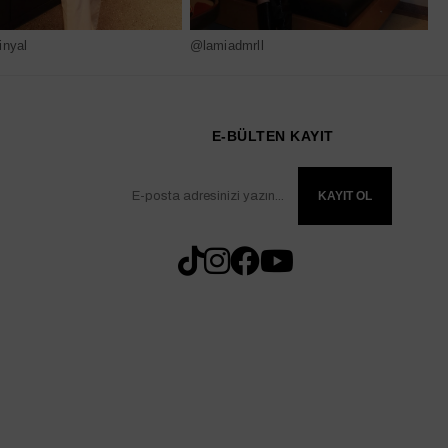
nyal
@lamiadmrll
@
E-BÜLTEN KAYIT
KAYIT OL