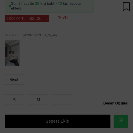
Son 24 saatte
25
kişi baktı ·
10
kişi sepete
ekledi
70
300,00 TL
1.000,00 TL
Stok Kodu
(MYD9056.YL.01_Siyah)
Siyah
S
M
L
Beden Ölçüleri
WHATSAP