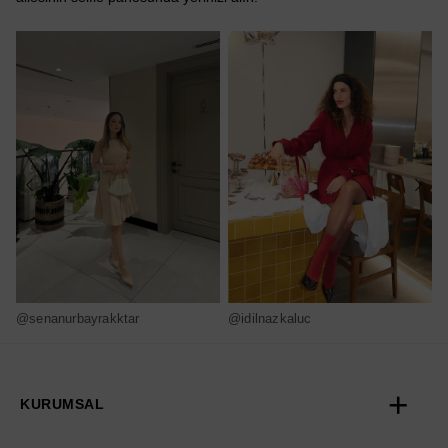
@senanurbayrakktar
@idilnazkaluc
@
KURUMSAL