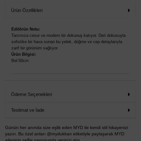
SİPARİŞ
Ürün Özellikleri
VER
Editörün Notu:
Tarzınıza cesur ve modern bir dokunuş katıyor. Deri dokusuyla
sofistike bir hava sunan bu yelek, düğme ve cep detaylarıyla
zarif bir görünüm sağlıyor.
Ürün Bilgisi:
Bel:50cm
Ödeme Seçenekleri
Teslimat ve İade
Günün her anında size eşlik eden MYD ile kendi stil hikayenizi
yazın. Bu özel anları @mydukkan etiketiyle paylaşarak MYD
ailesinin selfie panosunda yerinizi alın.