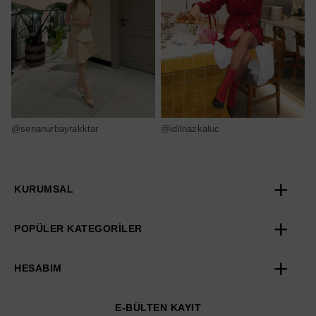
@senanurbayrakktar
@idilnazkaluc
@
KURUMSAL
POPÜLER KATEGORİLER
HESABIM
E-BÜLTEN KAYIT