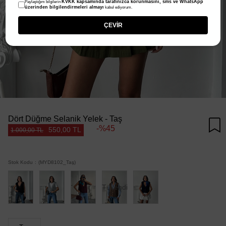
KVKK kapsamında tarafınızca korunmasını, sms ve WhatsApp
Paylaştığım bilgilerin
üzerinden bilgilendirmeleri almayı
kabul ediyorum.
ÇEVİR
Dört Düğme Selanik Yelek - Taş
45
550,00 TL
1.000,00 TL
Stok Kodu
(MYD8102_Taş)
Tükendi