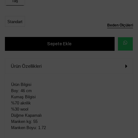
Taş
Standart
Beden Ölçüleri
WHATSAP
SİPARİŞ
Ürün Özellikleri
VER
Ürün Bilgisi
Boy: 46 cm
Kumaş Bilgisi
%70 akrilik
%30 wool
Düğme Kapamalı
Manken kg: 55
Manken Boyu: 1.72