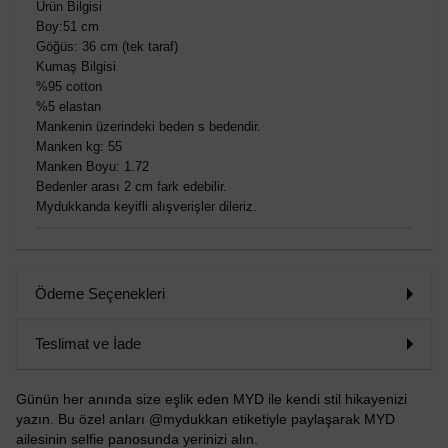
Ürün Bilgisi
Boy:51 cm
Göğüs: 36 cm (tek taraf)
Kumaş Bilgisi
%95 cotton
%5 elastan
Mankenin üzerindeki beden s bedendir.
Manken kg: 55
Manken Boyu: 1.72
Bedenler arası 2 cm fark edebilir.
Mydukkanda keyifli alışverişler dileriz.
Ödeme Seçenekleri
Teslimat ve İade
Günün her anında size eşlik eden MYD ile kendi stil hikayenizi
yazın. Bu özel anları @mydukkan etiketiyle paylaşarak MYD
ailesinin selfie panosunda yerinizi alın.