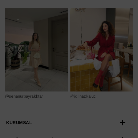
@senanurbayrakktar
@idilnazkaluc
@
KURUMSAL