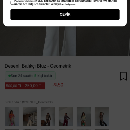
KVKK kapsamında tarafınızca korunmasını, sms ve WhatsApp
Paylaştığım bilgilerin
üzerinden bilgilendirmeleri almayı
kabul ediyorum.
ÇEVİR
Desenli Balıkçı Bluz - Geometrik
Son 24 saatte
5
kişi baktı
50
250,00 TL
500,00 TL
Stok Kodu
(MYD7000_Geometrik)