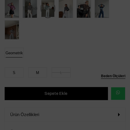
Tükendi
Geometrik
S
M
L
Beden Ölçüleri
WHATSAP
SİPARİŞ
Ürün Özellikleri
VER