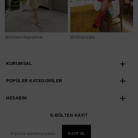
@senanurbayrakktar
@idilnazkaluc
@
KURUMSAL
POPÜLER KATEGORİLER
HESABIM
E-BÜLTEN KAYIT
KAYIT OL