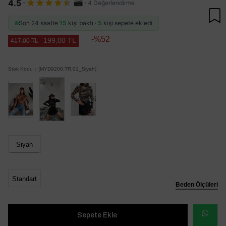
·
·
4.5
4 Değerlendirme
Son 24 saatte
15
kişi baktı ·
5
kişi sepete ekledi
52
199,00 TL
417,00 TL
Stok Kodu
(MYD9200.TR.01_Siyah)
Tükendi
Siyah
Standart
Beden Ölçüleri