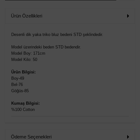
WHATSAP
SİPARİŞ
Ürün Özellikleri
VER
Desenli dik yaka triko bluz bedeni STD şeklindedir.
Model üzerindeki beden STD bedendir.
Model Boy: 171cm
Model Kilo: 50
Ürün Bilgisi:
Boy-49
Bel-76
Göğüs-85
Kumaş Bilgisi:
%100 Cotton
Ödeme Seçenekleri