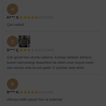
H
H*** S.
07.06.2025
Çok kaliteli.
S
S*** Ç.
20.03.2025
Çok güzel tam oturdu üstüme, kumaşı rahatsız etmiyor,
bunun kahverengi desenlisini de aldım onun boyun kısmı
tam oturdu ama bu bol geldi. O yüzden iade ettim.
R
R*** H.
22.01.2025
dokusu kalıbı gayet hos ve kullanışlı