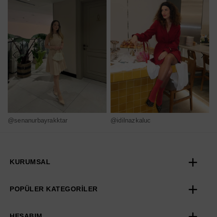
@senanurbayrakktar
@idilnazkaluc
@
KURUMSAL
POPÜLER KATEGORİLER
HESABIM