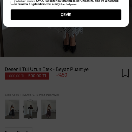
KVKK kapsamında tarafınızca korunmasını, sms ve WhatsApp
Paylaştığım bilgilerin
üzerinden bilgilendirmeleri almayı
kabul ediyorum.
ÇEVİR
Desenli Tül Uzun Etek - Beyaz Puantiye
50
500,00 TL
1.000,00 TL
Stok Kodu
(MD4571_Beyaz Puantiye)