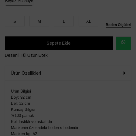
Beyaz Puantiye
S
M
L
XL
Beden Ölçüleri
WHATSAP
Desenli Tül Uzun Etek
SİPARİŞ
Ürün Özellikleri
VER
Ürün Bilgisi
Boy: 92 cm
Bel: 32 cm
Kumaş Bilgisi
%100 pamuk
Beli lastikli ve astarlıdır
Mankenin üzerindeki beden s bedendir.
Manken kg: 52