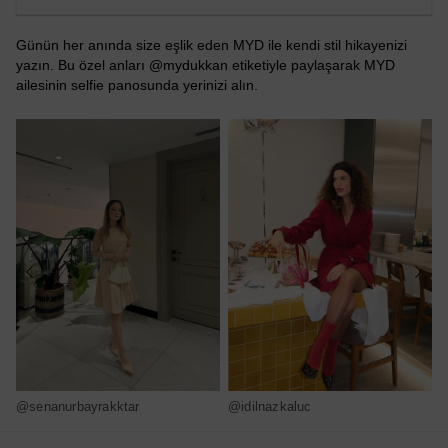
Günün her anında size eşlik eden MYD ile kendi stil hikayenizi
yazın. Bu özel anları @mydukkan etiketiyle paylaşarak MYD
ailesinin selfie panosunda yerinizi alın.
@senanurbayrakktar
@idilnazkaluc
@