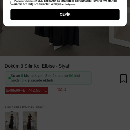
KVKK kapsamında tarafınızca korunmasını, sms ve WhatsApp
Paylaştığım bilgilerin
üzerinden bilgilendirmeleri almayı
kabul ediyorum.
ÇEVİR
Dökümlü Sıfır Kol Elbise - Siyah
Şu an
5
kişi bakıyor · Son 24 saatte
50
kişi
baktı ·
5
kişi sepete ekledi
50
742,50 TL
1.485,00 TL
Stok Kodu
(MD4410_Siyah)
Tükendi