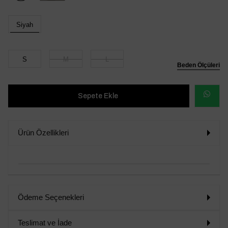
Siyah
S
M
L
Beden Ölçüleri
WHATSAP
SİPARİŞ
Ürün Özellikleri
VER
Ödeme Seçenekleri
Teslimat ve İade