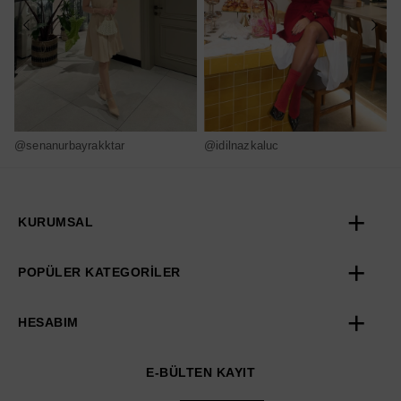
@senanurbayrakktar
@idilnazkaluc
@
KURUMSAL
POPÜLER KATEGORİLER
HESABIM
E-BÜLTEN KAYIT