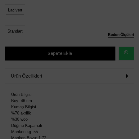
Lacivert
Standart
Beden Ölçüleri
WHATSAP
SİPARİŞ
Ürün Özellikleri
VER
Ürün Bilgisi
Boy: 46 cm
Kumaş Bilgisi
%70 akrilik
%30 wool
Düğme Kapamalı
Manken kg: 55
Manken Boyu: 1.72