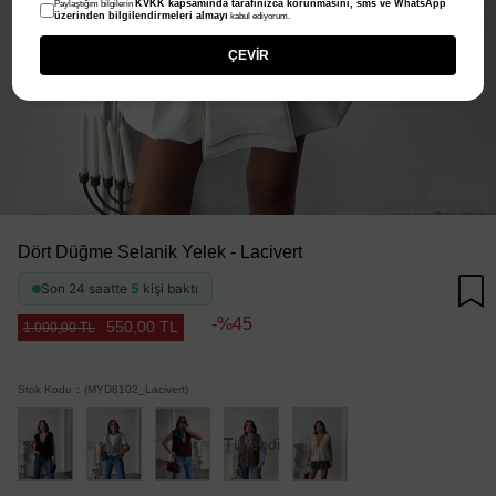
KVKK kapsamında tarafınızca korunmasını, sms ve WhatsApp
Paylaştığım bilgilerin
üzerinden bilgilendirmeleri almayı
kabul ediyorum.
ÇEVİR
Dört Düğme Selanik Yelek - Lacivert
Son 24 saatte
5
kişi baktı
45
550,00 TL
1.000,00 TL
Stok Kodu
(MYD8102_Lacivert)
Tükendi