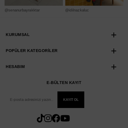
@senanurbayrakktar
@idilnazkaluc
@
KURUMSAL
POPÜLER KATEGORİLER
HESABIM
E-BÜLTEN KAYIT
KAYIT OL