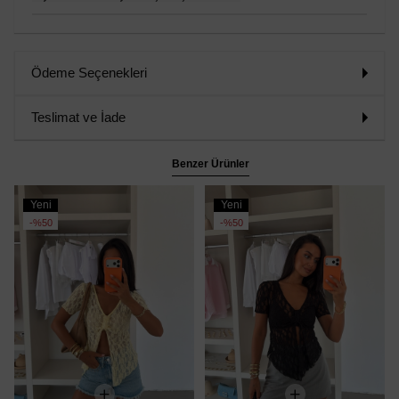
Ödeme Seçenekleri
Teslimat ve İade
Benzer Ürünler
Yeni
Yeni
Ürün
Ürün
%50
%50