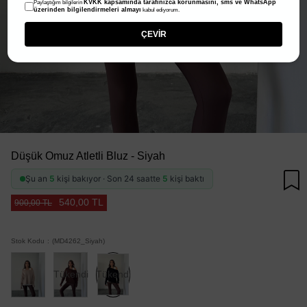
KVKK kapsamında tarafınızca korunmasını, sms ve WhatsApp
Paylaştığım bilgilerin
üzerinden bilgilendirmeleri almayı
kabul ediyorum.
ÇEVİR
Düşük Omuz Atletli Bluz - Siyah
Şu an
5
kişi bakıyor · Son 24 saatte
5
kişi baktı
540,00 TL
900,00 TL
Stok Kodu
(MD4262_Siyah)
Tükendi
Tükendi