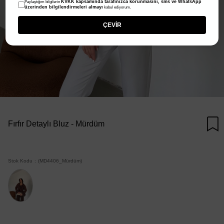
KVKK kapsamında tarafınızca korunmasını, sms ve WhatsApp
Paylaştığım bilgilerin
üzerinden bilgilendirmeleri almayı
kabul ediyorum.
ÇEVİR
Fırfır Detaylı Bluz - Mürdüm
Stok Kodu
(MD4406_Mürdüm)