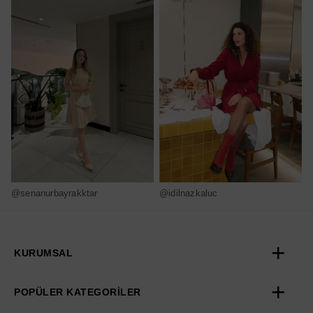
@senanurbayrakktar
@idilnazkaluc
@
KURUMSAL
POPÜLER KATEGORİLER