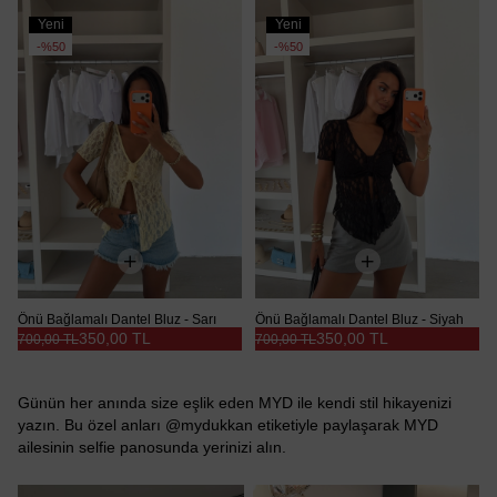
Yeni
Yeni
Ürün
Ürün
%50
%50
Önü Bağlamalı Dantel Bluz - Sarı
Önü Bağlamalı Dantel Bluz - Siyah
350,00 TL
350,00 TL
700,00 TL
700,00 TL
Günün her anında size eşlik eden MYD ile kendi stil hikayenizi
yazın. Bu özel anları @mydukkan etiketiyle paylaşarak MYD
ailesinin selfie panosunda yerinizi alın.