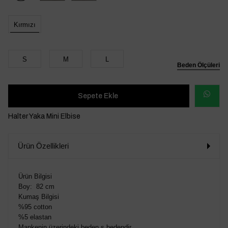
Kırmızı
S
M
L
Beden Ölçüleri
WHATSAP
Halter Yaka Mini Elbise
SİPARİŞ
Ürün Özellikleri
VER
Ürün Bilgisi
Boy: 82 cm
Kumaş Bilgisi
%95 cotton
%5 elastan
Mankenin üzerindeki beden s bedendir.