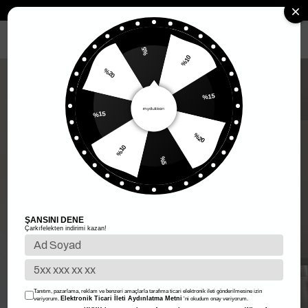
Anasayfa
Kadın Giyim
Kadın Üst Giyim
Elbise
Mini Elbise
MENÜ
%5
%10
%20
%15
%15
%20
%10
%5
ŞANSINI DENE
Çarkıfelekten indirimi kazan!
Tanıtım, pazarlama, reklam ve benzeri amaçlarla tarafıma ticari elektronik ileti gönderilmesine izin
Elektronik Ticari İleti Aydınlatma Metni
veriyorum.
'ni okudum onay veriyorum.