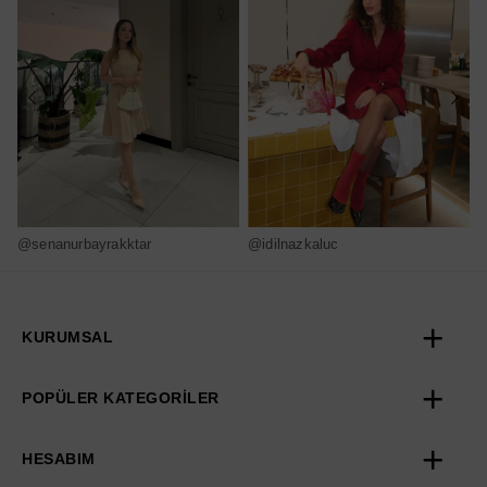
@senanurbayrakktar
@idilnazkaluc
@
KURUMSAL
POPÜLER KATEGORİLER
HESABIM