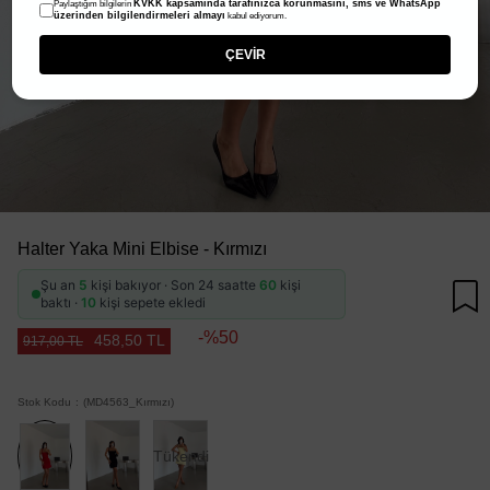
KVKK kapsamında tarafınızca korunmasını, sms ve WhatsApp
Paylaştığım bilgilerin
üzerinden bilgilendirmeleri almayı
kabul ediyorum.
ÇEVİR
Halter Yaka Mini Elbise - Kırmızı
Şu an
5
kişi bakıyor · Son 24 saatte
60
kişi
baktı ·
10
kişi sepete ekledi
50
458,50 TL
917,00 TL
Stok Kodu
(MD4563_Kırmızı)
Tükendi