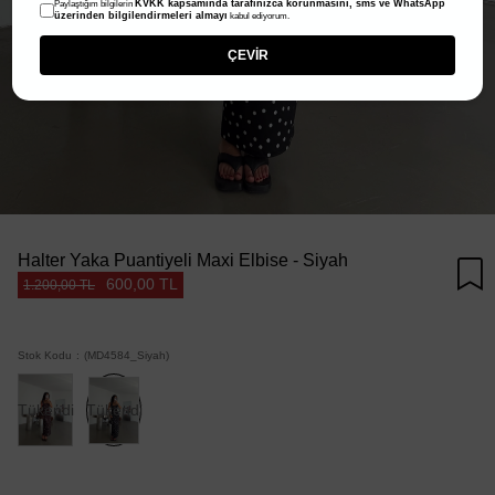
KVKK kapsamında tarafınızca korunmasını, sms ve WhatsApp
Paylaştığım bilgilerin
üzerinden bilgilendirmeleri almayı
kabul ediyorum.
ÇEVİR
Halter Yaka Puantiyeli Maxi Elbise - Siyah
600,00 TL
1.200,00 TL
Stok Kodu
(MD4584_Siyah)
Tükendi
Tükendi