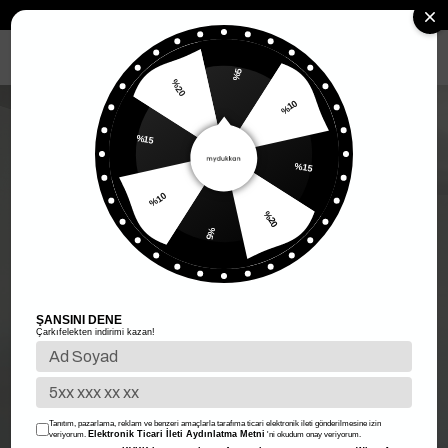
Anasayfa
Kadın Giyim
Kadın Üst Giyim
Elbise
Uzun Elbise
MENÜ
%5
%20
%10
%15
%15
%10
%20
%5
ŞANSINI DENE
Çarkıfelekten indirimi kazan!
Tanıtım, pazarlama, reklam ve benzeri amaçlarla tarafıma ticari elektronik ileti gönderilmesine izin
Elektronik Ticari İleti Aydınlatma Metni
veriyorum.
'ni okudum onay veriyorum.