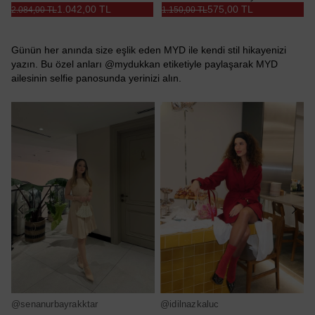
1.042,00 TL
575,00 TL
2.084,00 TL
1.150,00 TL
Günün her anında size eşlik eden MYD ile kendi stil hikayenizi
yazın. Bu özel anları @mydukkan etiketiyle paylaşarak MYD
ailesinin selfie panosunda yerinizi alın.
@senanurbayrakktar
@idilnazkaluc
@