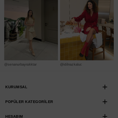
@senanurbayrakktar
@idilnazkaluc
@
KURUMSAL
POPÜLER KATEGORİLER
HESABIM