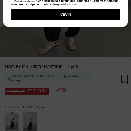
KVKK kapsamında tarafınızca korunmasını, sms ve WhatsApp
Paylaştığım bilgilerin
üzerinden bilgilendirmeleri almayı
kabul ediyorum.
ÇEVİR
Ham Keten Şalvar Pantolon - Siyah
Son 24 saatte
50
kişi baktı ·
5
kişi sepete
ekledi
50
583,50 TL
1.167,00 TL
Stok Kodu
(MD4576_Siyah)