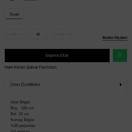
Siyah
S
M
L
Beden Ölçüleri
WHATSAP
Ham Keten Şalvar Pantolon
SİPARİŞ
Ürün Özellikleri
VER
Ürün Bilgisi
Boy: 100 cm
Bel: 33 cm
Kumaş Bilgisi
%95 polyester
%5 elastan