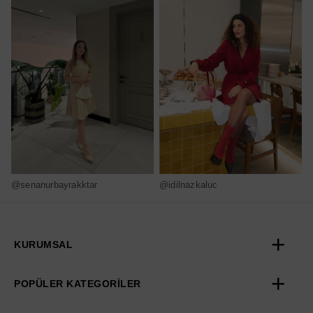
@senanurbayrakktar
@idilnazkaluc
@
KURUMSAL
POPÜLER KATEGORİLER