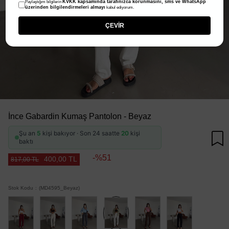
KVKK kapsamında tarafınızca korunmasını, sms ve WhatsApp
Paylaştığım bilgilerin
üzerinden bilgilendirmeleri almayı
kabul ediyorum.
ÇEVİR
İnce Gabardin Kumaş Pantolon - Beyaz
Şu an
5
kişi bakıyor · Son 24 saatte
20
kişi
baktı
51
400,00 TL
817,00 TL
Stok Kodu
(MD4595_Beyaz)