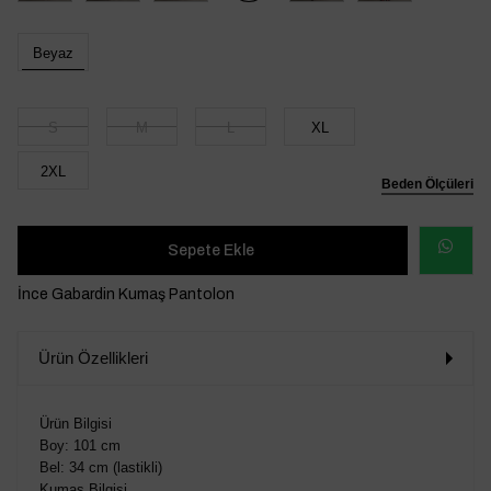
Beyaz
S
M
L
XL
2XL
Beden Ölçüleri
WHATSAP
İnce Gabardin Kumaş Pantolon
SİPARİŞ
Ürün Özellikleri
VER
Ürün Bilgisi
Boy: 101 cm
Bel: 34 cm (lastikli)
Kumaş Bilgisi