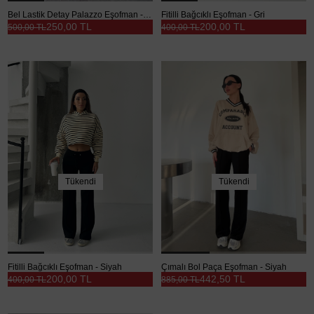
Bel Lastik Detay Palazzo Eşofman - Pembe
Fitilli Bağcıklı Eşofman - Gri
250,00 TL
200,00 TL
500,00 TL
400,00 TL
Tükendi
Tükendi
Fitilli Bağcıklı Eşofman - Siyah
Çımalı Bol Paça Eşofman - Siyah
200,00 TL
442,50 TL
400,00 TL
885,00 TL