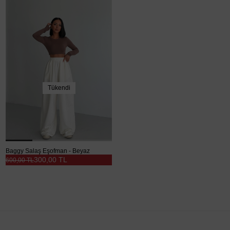
Tükendi
Baggy Salaş Eşofman - Beyaz
300,00 TL
600,00 TL