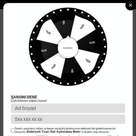
MENÜ
%5
%20
%10
Anasayfa
Kadın Giyim
Kadın Alt Giyim
Kadın Eşofman
%15
Kadın Eşofman
%15
Filtreleme
Sıralama
%10
%20
%5
%61
%59
ŞANSINI DENE
Çarkıfelekten indirimi kazan!
Tanıtım, pazarlama, reklam ve benzeri amaçlarla tarafıma ticari elektronik ileti gönderilmesine izin
Elektronik Ticari İleti Aydınlatma Metni
veriyorum.
'ni okudum onay veriyorum.