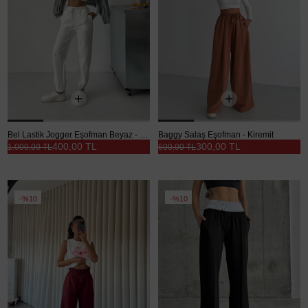
Bel Lastik Jogger Eşofman Beyaz - Beyaz
Baggy Salaş Eşofman - Kiremit
400,00 TL
300,00 TL
1.000,00 TL
600,00 TL
%10
%10