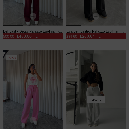
Bel Lastik Detay Palazzo Eşofman - Bordo
İzya Beli Lastikli Palazzo Eşofman Siyah - Siyah
450,00 TL
260,64 TL
500,00 TL
289,60 TL
%50
Tükendi