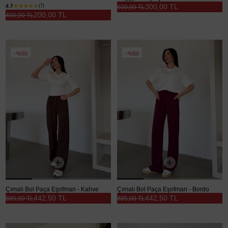
300,00 TL
4.7
(7)
600,00 TL
200,00 TL
400,00 TL
%50
%50
Çımalı Bol Paça Eşofman - Kahve
Çımalı Bol Paça Eşofman - Bordo
442,50 TL
442,50 TL
885,00 TL
885,00 TL