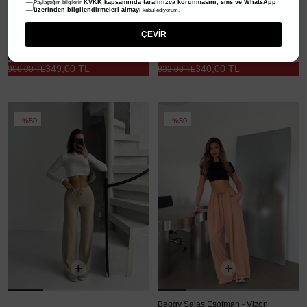
KVKK kapsamında tarafınızca korunmasını, sms ve WhatsApp
Paylaştığım bilgilerin
üzerinden bilgilendirmeleri almayı
kabul ediyorum.
ÇEVİR
Deri Kemerli Eşofman - Bordo
Feel Good Çımalı Eşofman - Siyah
349,00 TL
340,00 TL
900,00 TL
832,00 TL
%50
%50
Fitilli Bağcıklı Eşofman - Bej
Baggy Salaş Eşofman - Vizon