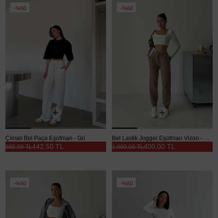
%50
%60
Çımalı Bol Paça Eşofman - Gri
Bel Lastik Jogger Eşofman Vizon - Vizon
442,50 TL
400,00 TL
885,00 TL
1.000,00 TL
%60
%50