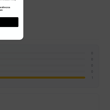
rafınızca
den
0
0
0
0
1