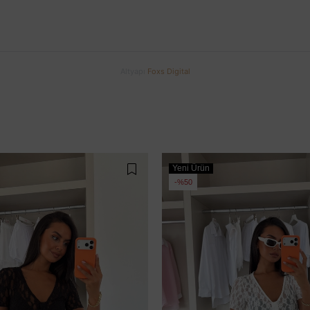
Altyapı
Foxs Digital
Yeni Ürün
%50