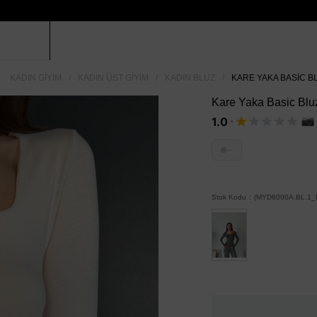
KADIN GIYIM
KADIN ÜST GIYIM
KADIN BLUZ
KARE YAKA BASIC BL
Kare Yaka Basic Bluz
·
1.0
···
Stok Kodu
(MYD6000A.BL.1_B