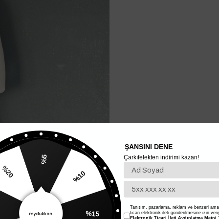
ŞANSINI DENE
Çarkıfelekten indirimi kazan!
%5
%20
%10
Tanıtım, pazarlama, reklam ve benzeri amaç
ticari elektronik ileti gönderilmesine izin ver
%15
Elektronik Ticari İleti Aydınlatma Metni
'