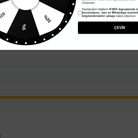
veriyorum.
Paylaştığım bilgilerin
KVKK kapsamında ta
10
korunmasını, sms ve WhatsApp üzerin
bilgilendirmeleri almayı
kabul ediyorum.
%20
%5
ÇEVİR
?