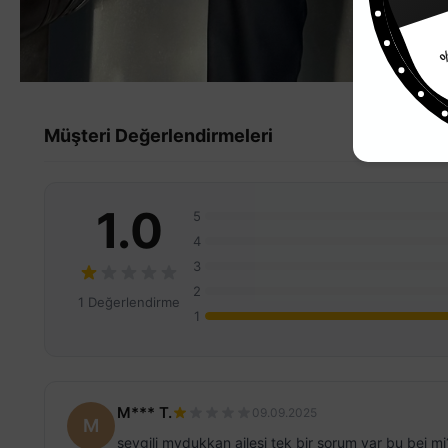
%
Müşteri Değerlendirmeleri
1.0
5
4
3
2
1 Değerlendirme
1
M*** T.
09.09.2025
M
sevgili mydukkan ailesi tek bir sorum var bu bej mi