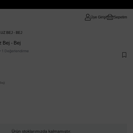
Üye Girişi
Sepetim
UZ BEJ - BEJ
 Bej - Bej
·
1 Değerlendirme
ej)
Ürün stoklarımızda kalmamıştır.