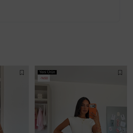
Yeni Ürün
%50