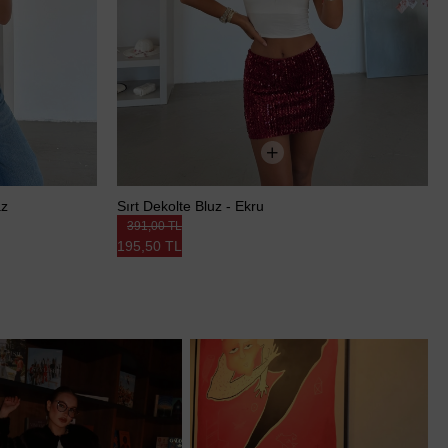
az
Sırt Dekolte Bluz - Ekru
391,00 TL
195,50 TL