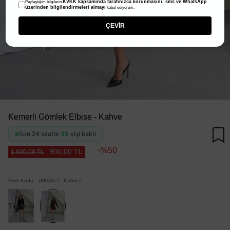
KVKK kapsamında tarafınızca korunmasını, sms ve WhatsApp
Paylaştığım bilgilerin
üzerinden bilgilendirmeleri almayı
kabul ediyorum.
ÇEVİR
Kemerli Gömlek Elbise - Kahve
Son 24 saatte
35
kişi baktı
50
900,00 TL
1.800,00 TL
Stok Kodu
(MD4372_Kahve)
Tükendi