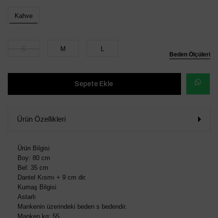
Kahve
S
M
L
Beden Ölçüleri
WHATSAP
SİPARİŞ
Ürün Özellikleri
VER
Ürün Bilgisi
Boy: 80 cm
Bel: 35 cm
Dantel Kısmı + 9 cm dir.
Kumaş Bilgisi
Astarlı
Mankenin üzerindeki beden s bedendir.
Manken kg: 55