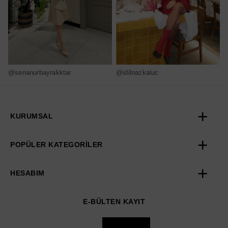
@senanurbayrakktar
@idilnazkaluc
@
KURUMSAL
POPÜLER KATEGORİLER
HESABIM
E-BÜLTEN KAYIT