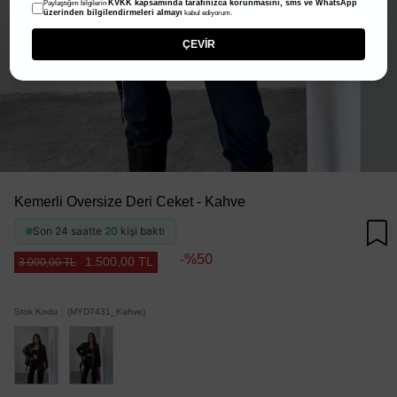
KVKK kapsamında tarafınızca korunmasını, sms ve WhatsApp
Paylaştığım bilgilerin
üzerinden bilgilendirmeleri almayı
kabul ediyorum.
ÇEVİR
Kemerli Oversize Deri Ceket - Kahve
Son 24 saatte
20
kişi baktı
50
1.500,00 TL
3.000,00 TL
Stok Kodu
(MYD7431_Kahve)