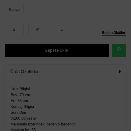
Kahve
S
M
L
Beden Ölçüleri
WHATSAP
SİPARİŞ
Ürün Özellikleri
VER
Ürün Bilgisi
Boy: 70 cm
En: 53 cm
Kumaş Bilgisi
Suni Deri
%100 polyester
Mankenin üzerindeki beden s bedendir.
Manken kg: 55