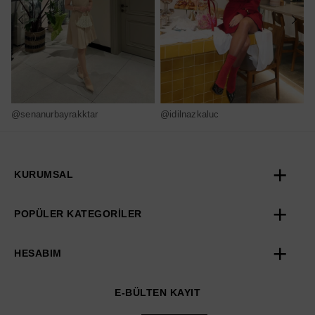
@senanurbayrakktar
@idilnazkaluc
@
KURUMSAL
POPÜLER KATEGORİLER
HESABIM
E-BÜLTEN KAYIT