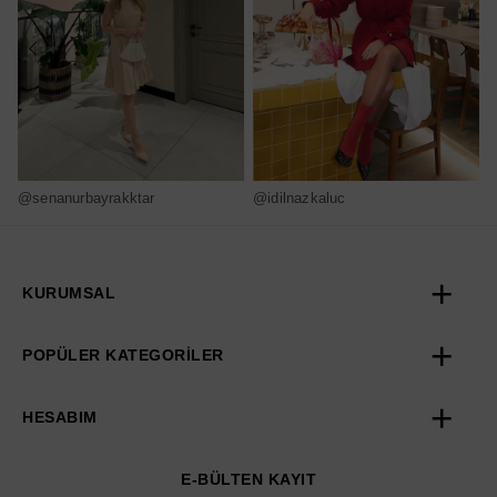
@senanurbayrakktar
@idilnazkaluc
@
KURUMSAL
POPÜLER KATEGORİLER
HESABIM
E-BÜLTEN KAYIT