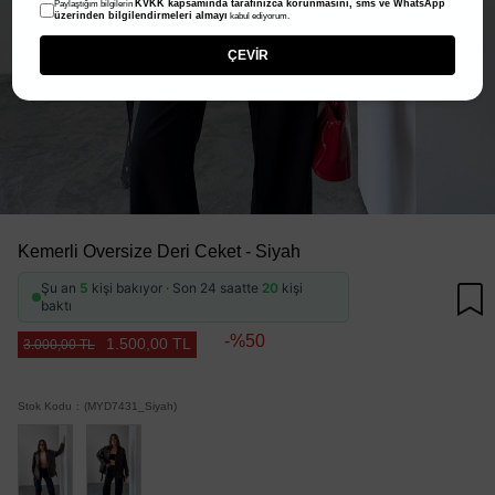
KVKK kapsamında tarafınızca korunmasını, sms ve WhatsApp
Paylaştığım bilgilerin
üzerinden bilgilendirmeleri almayı
kabul ediyorum.
ÇEVİR
Kemerli Oversize Deri Ceket - Siyah
Şu an
5
kişi bakıyor · Son 24 saatte
20
kişi
baktı
50
1.500,00 TL
3.000,00 TL
Stok Kodu
(MYD7431_Siyah)