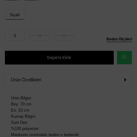
Siyah
S
M
L
Beden Ölçüleri
WHATSAP
SİPARİŞ
Ürün Özellikleri
VER
Ürün Bilgisi
Boy: 70 cm
En: 53 cm
Kumaş Bilgisi
Suni Deri
%100 polyester
Mankenin üzerindeki beden s bedendir.