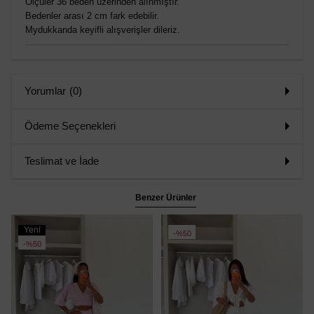
Ölçüler 36 beden üzerinden alınmıştır.
Bedenler arası 2 cm fark edebilir.
Mydukkanda keyifli alışverişler dileriz.
Yorumlar
(0)
Ödeme Seçenekleri
Teslimat ve İade
Benzer Ürünler
Yeni
%50
Ürün
%50