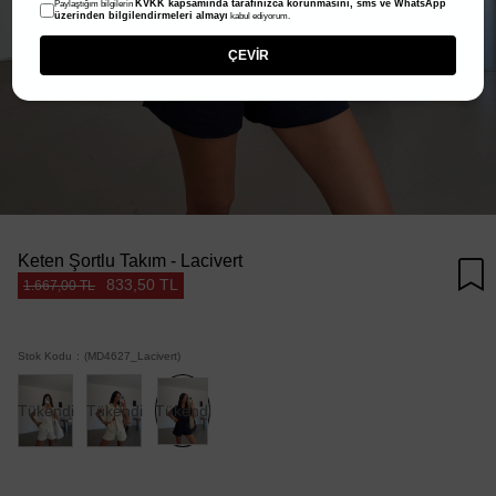
KVKK kapsamında tarafınızca korunmasını, sms ve WhatsApp
Paylaştığım bilgilerin
üzerinden bilgilendirmeleri almayı
kabul ediyorum.
ÇEVİR
Keten Şortlu Takım - Lacivert
833,50 TL
1.667,00 TL
Stok Kodu
(MD4627_Lacivert)
Tükendi
Tükendi
Tükendi