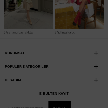
@senanurbayrakktar
@idilnazkaluc
@
KURUMSAL
POPÜLER KATEGORİLER
HESABIM
E-BÜLTEN KAYIT
KAYIT OL