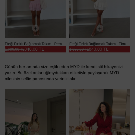
Eteği Fırfırlı Bağlamalı Takım - Pembe
Eteği Fırfırlı Bağlamalı Takım - Ekru
840,00 TL
840,00 TL
1.680,00 TL
1.680,00 TL
Günün her anında size eşlik eden MYD ile kendi stil hikayenizi
yazın. Bu özel anları @mydukkan etiketiyle paylaşarak MYD
ailesinin selfie panosunda yerinizi alın.