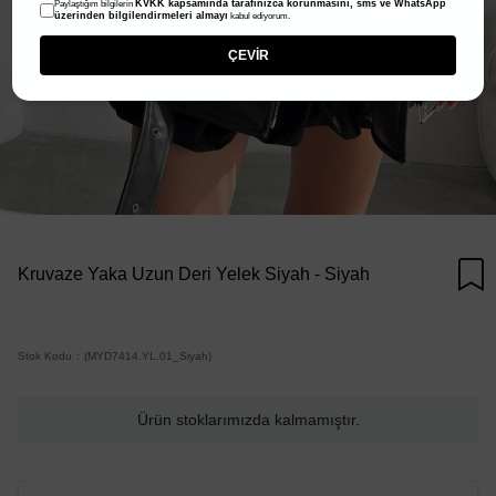
KVKK kapsamında tarafınızca korunmasını, sms ve WhatsApp
Paylaştığım bilgilerin
üzerinden bilgilendirmeleri almayı
kabul ediyorum.
ÇEVİR
Kruvaze Yaka Uzun Deri Yelek Siyah - Siyah
Stok Kodu
(MYD7414.YL.01_Siyah)
Ürün stoklarımızda kalmamıştır.