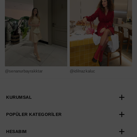
@senanurbayrakktar
@idilnazkaluc
@
KURUMSAL
POPÜLER KATEGORİLER
HESABIM