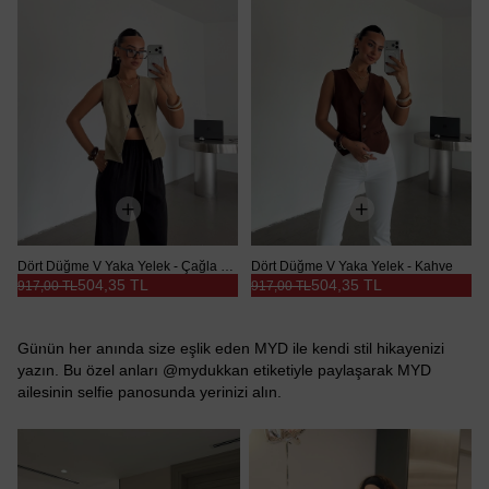
Dört Düğme V Yaka Yelek - Çağla Yeşili
Dört Düğme V Yaka Yelek - Kahve
504,35 TL
504,35 TL
917,00 TL
917,00 TL
Günün her anında size eşlik eden MYD ile kendi stil hikayenizi
yazın. Bu özel anları @mydukkan etiketiyle paylaşarak MYD
ailesinin selfie panosunda yerinizi alın.