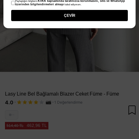
KVKK kapsamında tarafınızca korunmasını, sms ve WhatsApp
Paylaştığım bilgilerin
üzerinden bilgilendirmeleri almayı
kabul ediyorum.
ÇEVİR
Lasy Line Bel Bağlamalı Blazer Ceket Füme - Füme
·
·
4.0
1 Değerlendirme
···
462,96 TL
514,40 TL