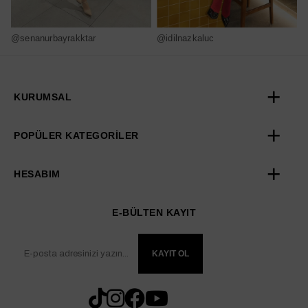
@senanurbayrakktar
@idilnazkaluc
@
KURUMSAL
POPÜLER KATEGORİLER
HESABIM
E-BÜLTEN KAYIT
KAYIT OL