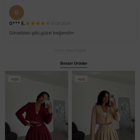
G
G*** E.
16.08.2024
Görseldeki gibi,güzel beğendim
Altyapı
Foxs Digital
Benzer Ürünler
%50
%50