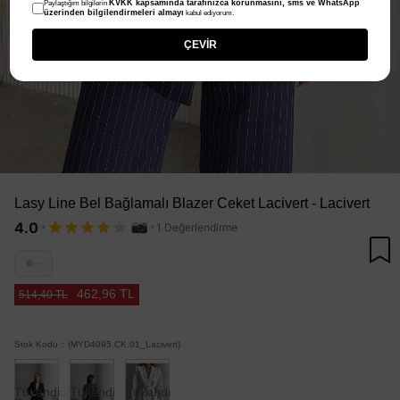
KVKK kapsamında tarafınızca korunmasını, sms ve WhatsApp
Paylaştığım bilgilerin
üzerinden bilgilendirmeleri almayı
kabul ediyorum.
ÇEVİR
Lasy Line Bel Bağlamalı Blazer Ceket Lacivert - Lacivert
·
·
4.0
1 Değerlendirme
···
462,96 TL
514,40 TL
Stok Kodu
(MYD4095.CK.01_Lacivert)
Tükendi
Tükendi
Tükendi