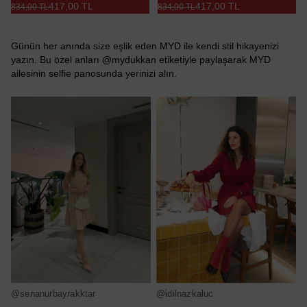
417,00 TL
417,00 TL
834,00 TL
834,00 TL
Günün her anında size eşlik eden MYD ile kendi stil hikayenizi
yazın. Bu özel anları @mydukkan etiketiyle paylaşarak MYD
ailesinin selfie panosunda yerinizi alın.
@senanurbayrakktar
@idilnazkaluc
@