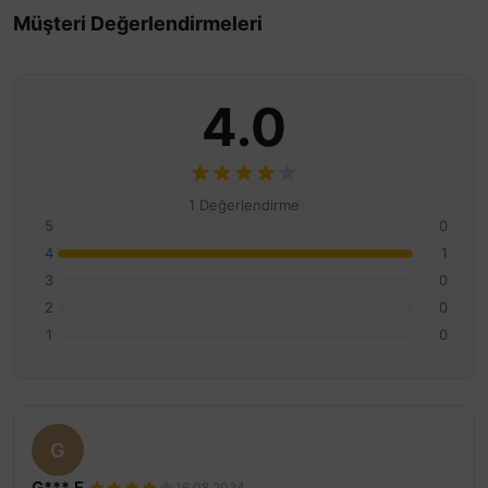
Müşteri Değerlendirmeleri
4.0
1 Değerlendirme
5
0
4
1
3
0
2
0
1
0
G
G*** E.
16.08.2024