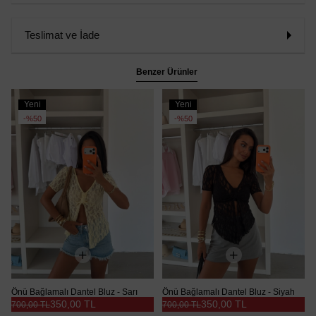
Teslimat ve İade
Benzer Ürünler
Yeni
Yeni
Ürün
Ürün
%50
%50
Önü Bağlamalı Dantel Bluz - Sarı
Önü Bağlamalı Dantel Bluz - Siyah
350,00 TL
350,00 TL
700,00 TL
700,00 TL