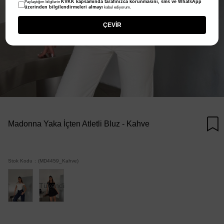
KVKK kapsamında tarafınızca korunmasını, sms ve WhatsApp
Paylaştığım bilgilerin
üzerinden bilgilendirmeleri almayı
kabul ediyorum.
ÇEVİR
Madonna Yaka İçten Atletli Bluz - Kahve
Stok Kodu
(MD4459_Kahve)
Tükendi