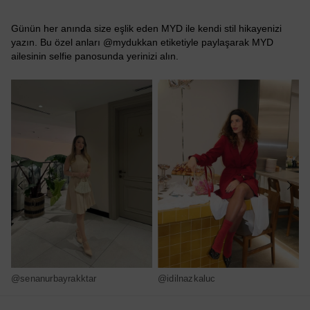
Günün her anında size eşlik eden MYD ile kendi stil hikayenizi
yazın. Bu özel anları @mydukkan etiketiyle paylaşarak MYD
ailesinin selfie panosunda yerinizi alın.
@senanurbayrakktar
@idilnazkaluc
@