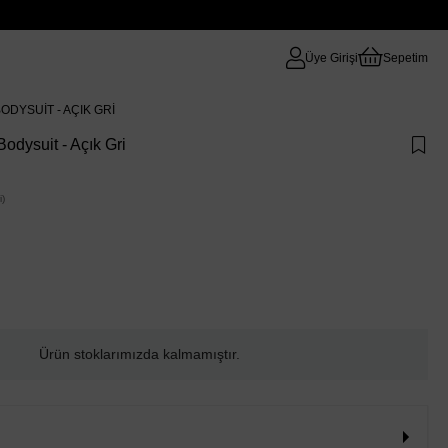
Üye Girişi
Sepetim
ODYSUIT - AÇIK GRI
dysuit - Açık Gri
)
Ürün stoklarımızda kalmamıştır.