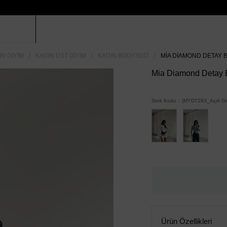
IN GIYIM
KADIN ÜST GIYIM
KADIN BODYSUIT
MIA DIAMOND DETAY B
Mia Diamond Detay Bo
Stok Kodu
(MYD7283_Açık Gri
Ürün Özellikleri