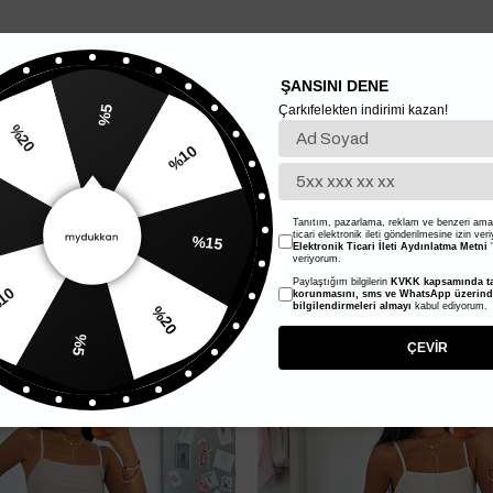
ŞANSINI DENE
Çarkıfelekten indirimi kazan!
%5
%10
20
%15
Tanıtım, pazarlama, reklam ve benzeri amaç
ticari elektronik ileti gönderilmesine izin ver
Elektronik Ticari İleti Aydınlatma Metni
'
veriyorum.
%40
Paylaştığım bilgilerin
KVKK kapsamında ta
%20
korunmasını, sms ve WhatsApp üzerin
bilgilendirmeleri almayı
kabul ediyorum.
%10
%5
ÇEVİR