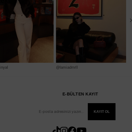
nyal
@lamiadmrll
@
E-BÜLTEN KAYIT
KAYIT OL