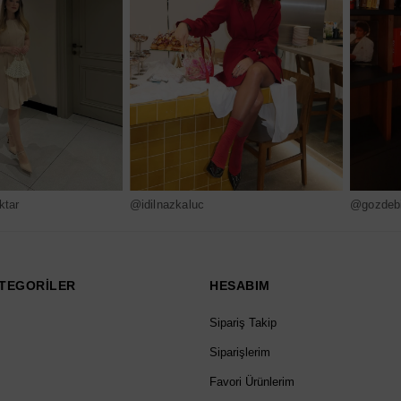
ktar
@idilnazkaluc
@gozdebi
TEGORİLER
HESABIM
Sipariş Takip
Siparişlerim
Favori Ürünlerim