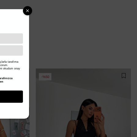
larla tarafıma
iyorum.
ni okudum onay
%50
rafınızca
den