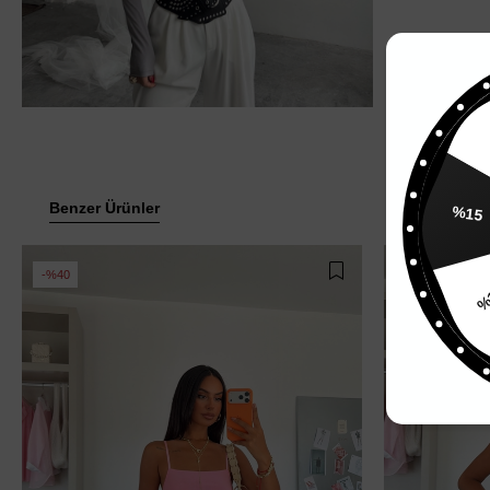
%
Benzer Ürünler
%15
%40
%40