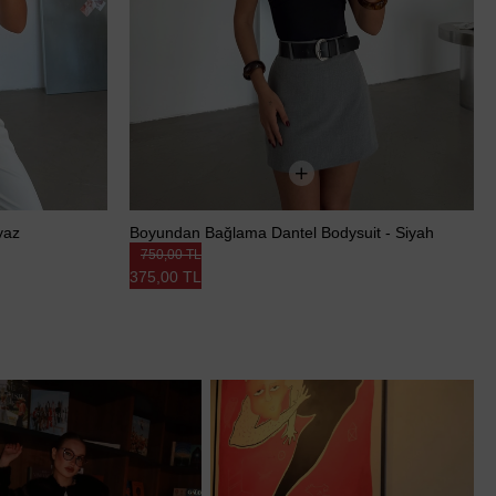
yaz
Boyundan Bağlama Dantel Bodysuit - Siyah
750,00 TL
375,00 TL