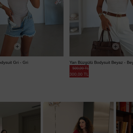
ysuit Gri - Gri
Yan Büzgülü Bodysuit Beyaz - Be
500,00 TL
300,00 TL