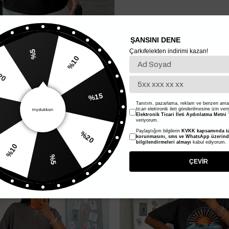
ŞANSINI DENE
Çarkıfelekten indirimi kazan!
%5
%20
%10
Tanıtım, pazarlama, reklam ve benzeri amaç
ticari elektronik ileti gönderilmesine izin ver
%15
Elektronik Ticari İleti Aydınlatma Metni
'
veriyorum.
%50
Paylaştığım bilgilerin
KVKK kapsamında ta
10
korunmasını, sms ve WhatsApp üzerin
bilgilendirmeleri almayı
kabul ediyorum.
%20
%5
ÇEVİR