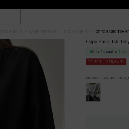
KADIN GIYIM
KADIN ÜST GIYIM
KADIN T-SHIRT
OPPO BASIC TSHIRT
Oppo Basic Tshırt Si
Son 24 saatte
5
kişi 
215,64 TL
239,60 TL
Stok Kodu
(MYD4578.TS.01_S
Tükendi