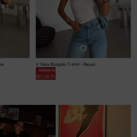
me
V Yaka Büzgülü T-shirt - Beyaz
655,00 TL
327,50 TL