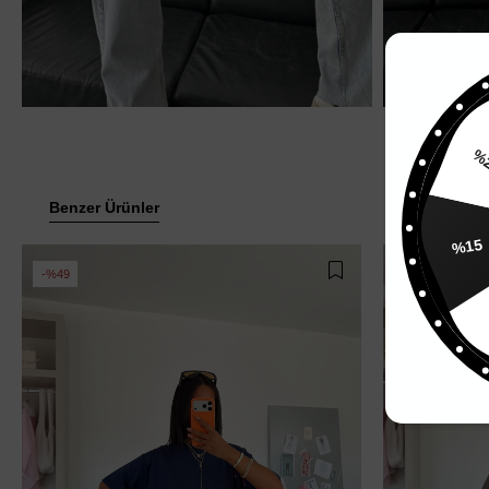
Benzer Ürünler
%15
%49
%49
%