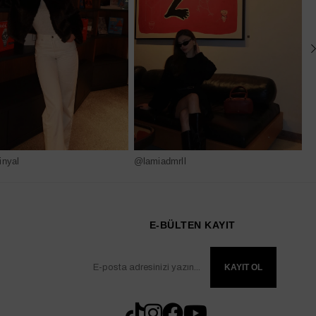
nyal
@lamiadmrll
@
E-BÜLTEN KAYIT
KAYIT OL