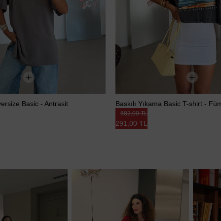
rsize Basic - Antrasit
Baskılı Yıkama Basic T-shirt - Fü
582,00 TL
291,00 TL