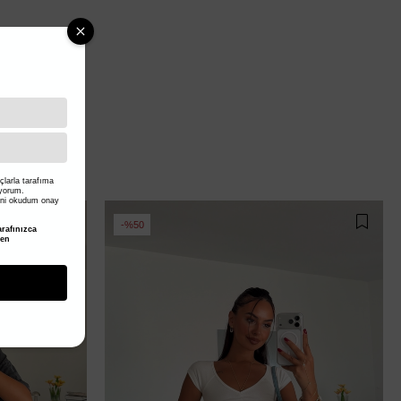
larla tarafıma
iyorum.
ni okudum onay
%50
rafınızca
den