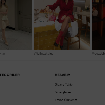
ktar
@idilnazkaluc
@gozdebi
TEGORİLER
HESABIM
Sipariş Takip
Siparişlerim
Favori Ürünlerim