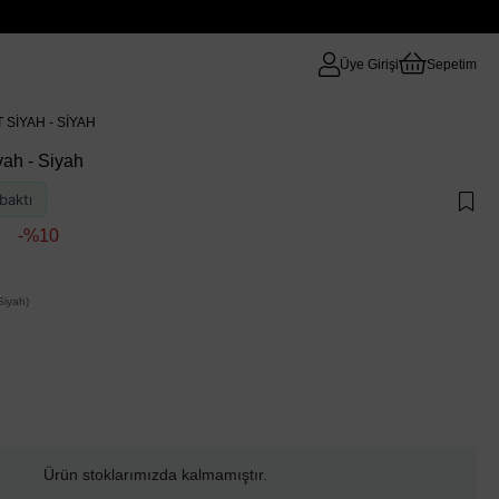
Üye Girişi
Sepetim
 SIYAH - SIYAH
yah - Siyah
baktı
10
iyah)
Ürün stoklarımızda kalmamıştır.