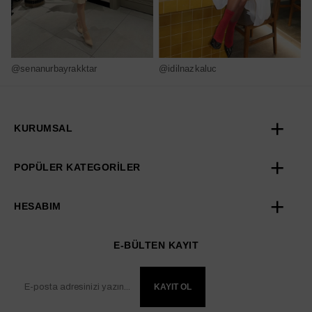
@senanurbayrakktar
@idilnazkaluc
@
KURUMSAL
POPÜLER KATEGORİLER
HESABIM
E-BÜLTEN KAYIT
KAYIT OL