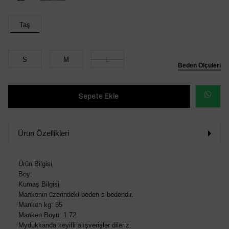
Taş
S
M
L
Beden Ölçüleri
WHATSAP
SİPARİŞ
Ürün Özellikleri
VER
Ürün Bilgisi
Boy:
Kumaş Bilgisi
Mankenin üzerindeki beden s bedendir.
Manken kg: 55
Manken Boyu: 1.72
Mydukkanda keyifli alışverişler dileriz.