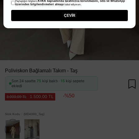
KVKK kapsamında tarafınızca korunmasını, sms ve WhatsApp
Paylaştığım bilgilerin
üzerinden bilgilendirmeleri almayı
kabul ediyorum.
ÇEVİR
Poliviskon Bağlamalı Takım - Taş
Son 24 saatte
75
kişi baktı ·
15
kişi sepete
ekledi
50
1.500,00 TL
3.000,00 TL
Stok Kodu
(MD4380_Taş)