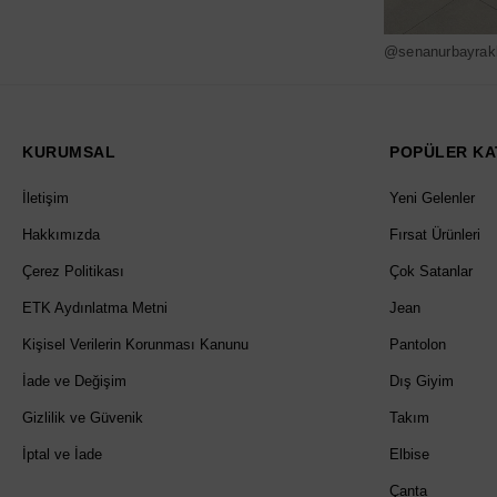
@senanurbayrak
KURUMSAL
POPÜLER KA
İletişim
Yeni Gelenler
Hakkımızda
Fırsat Ürünleri
Çerez Politikası
Çok Satanlar
ETK Aydınlatma Metni
Jean
Kişisel Verilerin Korunması Kanunu
Pantolon
İade ve Değişim
Dış Giyim
Gizlilik ve Güvenik
Takım
İptal ve İade
Elbise
Çanta