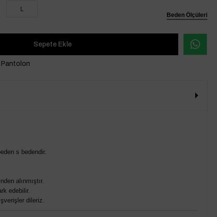
L
Beden Ölçüleri
o Pantolon
eden s bedendir.
nden alınmıştır.
rk edebilir.
verişler dileriz.