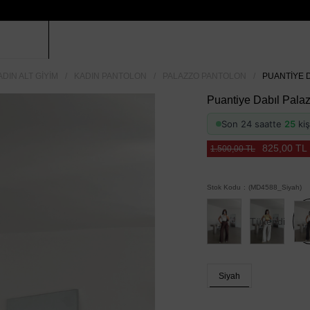
ADIN ALT GIYIM
KADIN PANTOLON
PALAZZO PANTOLON
PUANTIYE D
Puantiye Dabıl Palaz
Son 24 saatte
25
kiş
825,00 TL
1.500,00 TL
Stok Kodu
(MD4588_Siyah)
Tükendi
Siyah