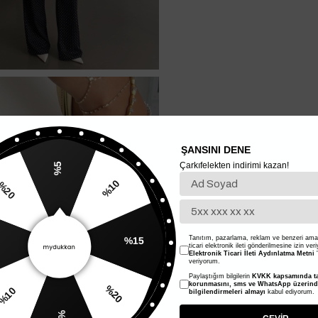
ŞANSINI DENE
Çarkıfelekten indirimi kazan!
%5
%10
20
%15
Tanıtım, pazarlama, reklam ve benzeri amaç
ticari elektronik ileti gönderilmesine izin ver
Elektronik Ticari İleti Aydınlatma Metni
'
veriyorum.
Paylaştığım bilgilerin
KVKK kapsamında ta
%20
korunmasını, sms ve WhatsApp üzerin
bilgilendirmeleri almayı
kabul ediyorum.
%10
%5