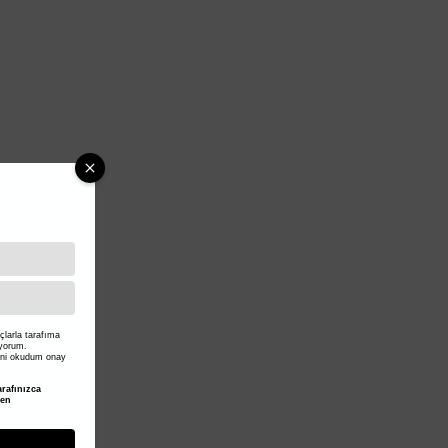
larla tarafıma
iyorum.
ni okudum onay
rafınızca
den