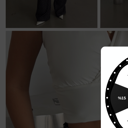
%
%15