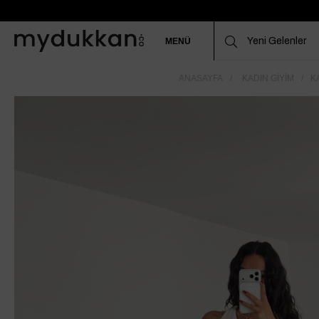
MENÜ
ANASAYFA
KADIN GIYIM
K