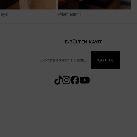
nyal
@lamiadmrll
@
E-BÜLTEN KAYIT
KAYIT OL