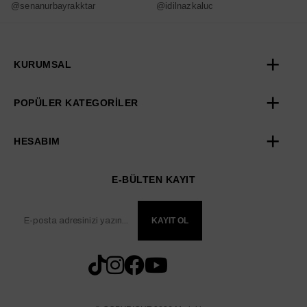
@senanurbayrakktar
@idilnazkaluc
@
KURUMSAL
POPÜLER KATEGORİLER
HESABIM
E-BÜLTEN KAYIT
KAYIT OL