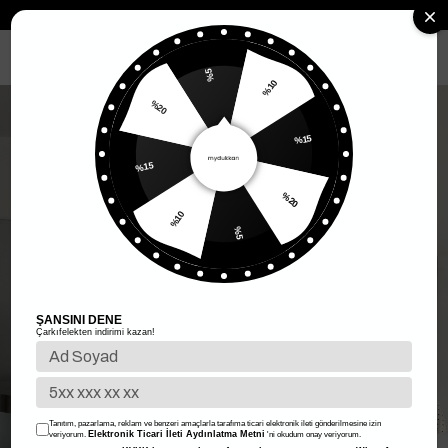
Anasayfa
Kadın Giyim
Kadın Alt Giyim
Etek
Puantiyeli Mini Ete
MENÜ
%5
%10
%20
%15
%15
%20
%10
%5
ŞANSINI DENE
Çarkıfelekten indirimi kazan!
Tanıtım, pazarlama, reklam ve benzeri amaçlarla tarafıma ticari elektronik ileti gönderilmesine izin
Elektronik Ticari İleti Aydınlatma Metni
veriyorum.
'ni okudum onay veriyorum.