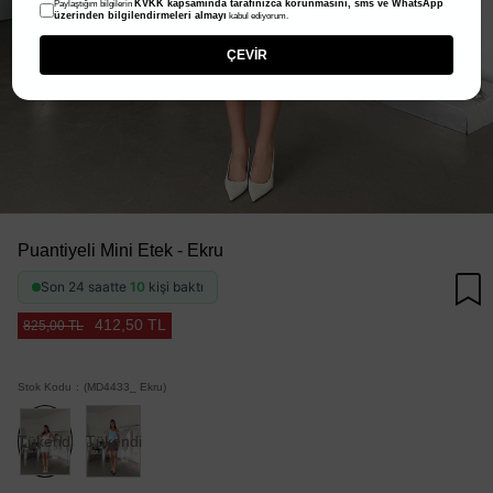
KVKK kapsamında tarafınızca korunmasını, sms ve WhatsApp
Paylaştığım bilgilerin
üzerinden bilgilendirmeleri almayı
kabul ediyorum.
ÇEVİR
Puantiyeli Mini Etek - Ekru
Son 24 saatte
10
kişi baktı
412,50 TL
825,00 TL
Stok Kodu
(MD4433_ Ekru)
Tükendi
Tükendi