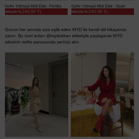
Gofre Yırtmaçlı Midi Etek - Pembe
Gofre Yırtmaçlı Midi Etek - Siyah
240,00 TL
240,00 TL
480,00 TL
480,00 TL
Günün her anında size eşlik eden MYD ile kendi stil hikayenizi
yazın. Bu özel anları @mydukkan etiketiyle paylaşarak MYD
ailesinin selfie panosunda yerinizi alın.