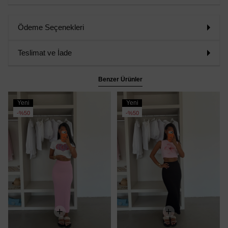
Ödeme Seçenekleri
Teslimat ve İade
Benzer Ürünler
Yeni
Yeni
Ürün
Ürün
%50
%50