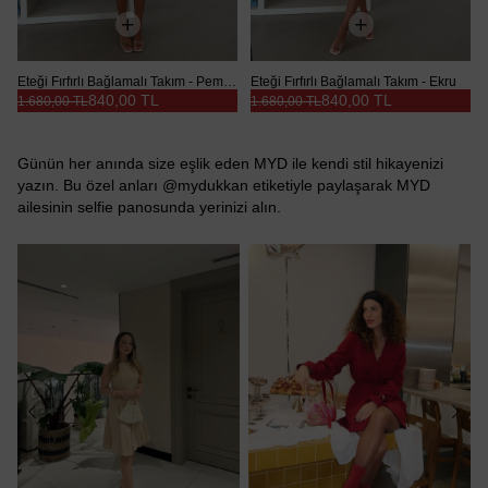
Eteği Fırfırlı Bağlamalı Takım - Pembe
Eteği Fırfırlı Bağlamalı Takım - Ekru
840,00 TL
840,00 TL
1.680,00 TL
1.680,00 TL
Günün her anında size eşlik eden MYD ile kendi stil hikayenizi
yazın. Bu özel anları @mydukkan etiketiyle paylaşarak MYD
ailesinin selfie panosunda yerinizi alın.