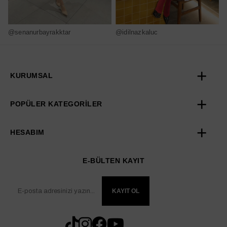
@senanurbayrakktar
@idilnazkaluc
@
KURUMSAL
POPÜLER KATEGORİLER
HESABIM
E-BÜLTEN KAYIT
KAYIT OL