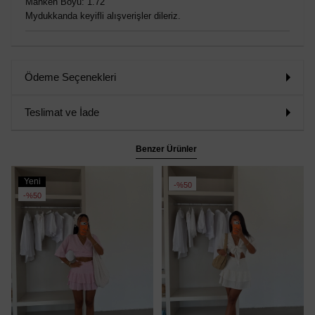
Manken Boyu: 1.72
Mydukkanda keyifli alışverişler dileriz.
Ödeme Seçenekleri
Teslimat ve İade
Benzer Ürünler
Yeni
%50
Ürün
%50