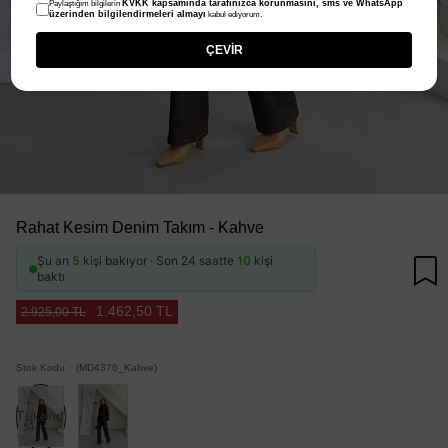
KVKK kapsamında tarafınızca korunmasını, sms ve WhatsApp
Paylaştığım bilgilerin
üzerinden bilgilendirmeleri almayı
kabul ediyorum.
ÇEVİR
Rahat Kesim Denim Takım - Kahve
Şu an
5
kişi bakıyor · Son 24 saatte
10
kişi
baktı
1.462,50 TL
2.925,00 TL
Stok Kodu
(MD4376_Kahve)
Tükendi