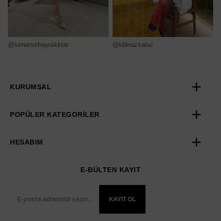
@senanurbayrakktar
@idilnazkaluc
@
KURUMSAL
POPÜLER KATEGORİLER
HESABIM
E-BÜLTEN KAYIT
KAYIT OL