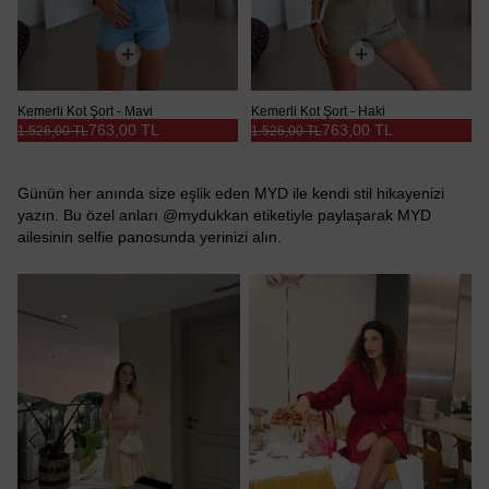
Kemerli Kot Şort - Mavi
Kemerli Kot Şort - Haki
763,00 TL
763,00 TL
1.526,00 TL
1.526,00 TL
Günün her anında size eşlik eden MYD ile kendi stil hikayenizi
yazın. Bu özel anları @mydukkan etiketiyle paylaşarak MYD
ailesinin selfie panosunda yerinizi alın.