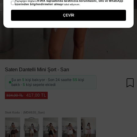
KVKK kapsamında tarafınızca korunmasını, sms ve WhatsApp
Paylaştığım bilgilerin
üzerinden bilgilendirmeleri almayı
kabul ediyorum.
ÇEVİR
Saten Dantelli Mini Şort - Sarı
Şu an
5
kişi bakıyor · Son 24 saatte
55
kişi
baktı ·
5
kişi sepete ekledi
417,00 TL
834,00 TL
Stok Kodu
(MD4620_Sarı)
Tükendi
Tükendi
Tükendi
Tükendi