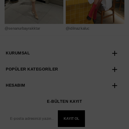
@senanurbayrakktar
@idilnazkaluc
@
KURUMSAL
POPÜLER KATEGORİLER
HESABIM
E-BÜLTEN KAYIT
KAYIT OL