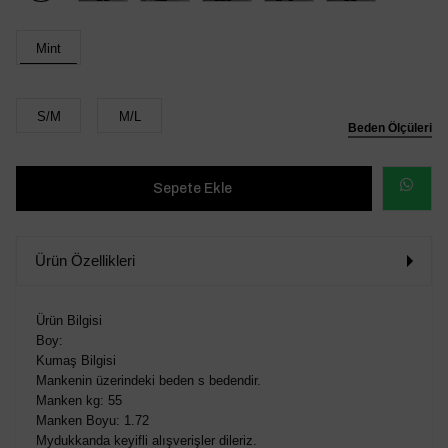
Mint
S/M
M/L
Beden Ölçüleri
WHATSAP
SİPARİŞ
Ürün Özellikleri
VER
Ürün Bilgisi
Boy:
Kumaş Bilgisi
Mankenin üzerindeki beden s bedendir.
Manken kg: 55
Manken Boyu: 1.72
Mydukkanda keyifli alışverişler dileriz.