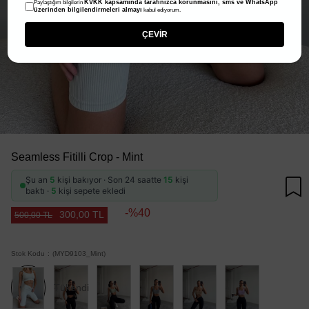
KVKK kapsamında tarafınızca korunmasını, sms ve WhatsApp
Paylaştığım bilgilerin
üzerinden bilgilendirmeleri almayı
kabul ediyorum.
ÇEVİR
Seamless Fitilli Crop - Mint
Şu an
5
kişi bakıyor · Son 24 saatte
15
kişi
baktı ·
5
kişi sepete ekledi
40
300,00 TL
500,00 TL
Stok Kodu
(MYD9103_Mint)
Tükendi