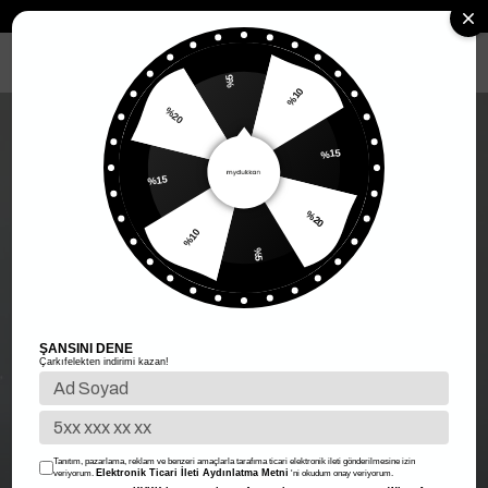
Anasayfa
Kadın Giyim
Kadın Üst Giyim
Crop
Seamless Fitilli C
MENÜ
%5
%10
%20
%15
%15
%20
%10
%5
ŞANSINI DENE
Çarkıfelekten indirimi kazan!
Tanıtım, pazarlama, reklam ve benzeri amaçlarla tarafıma ticari elektronik ileti gönderilmesine izin
Elektronik Ticari İleti Aydınlatma Metni
veriyorum.
'ni okudum onay veriyorum.