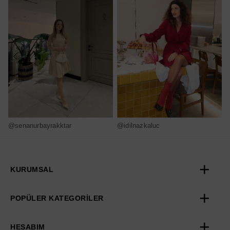
@senanurbayrakktar
@idilnazkaluc
@
KURUMSAL
POPÜLER KATEGORİLER
HESABIM