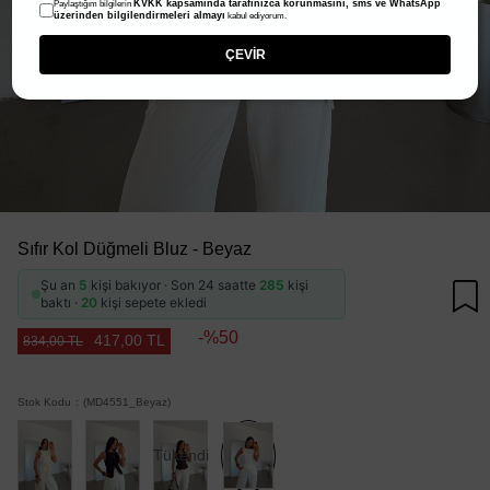
KVKK kapsamında tarafınızca korunmasını, sms ve WhatsApp
Paylaştığım bilgilerin
üzerinden bilgilendirmeleri almayı
kabul ediyorum.
ÇEVİR
Sıfır Kol Düğmeli Bluz - Beyaz
Şu an
5
kişi bakıyor · Son 24 saatte
285
kişi
baktı ·
20
kişi sepete ekledi
50
417,00 TL
834,00 TL
Stok Kodu
(MD4551_Beyaz)
Tükendi