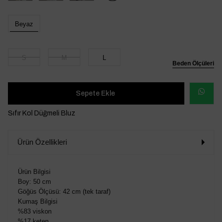
Beyaz
S
M
L
Beden Ölçüleri
WHATSAP
Sıfır Kol Düğmeli Bluz
SİPARİŞ
Ürün Özellikleri
VER
Ürün Bilgisi
Boy: 50 cm
Göğüs Ölçüsü: 42 cm (tek taraf)
Kumaş Bilgisi
%83 viskon
%17 keten