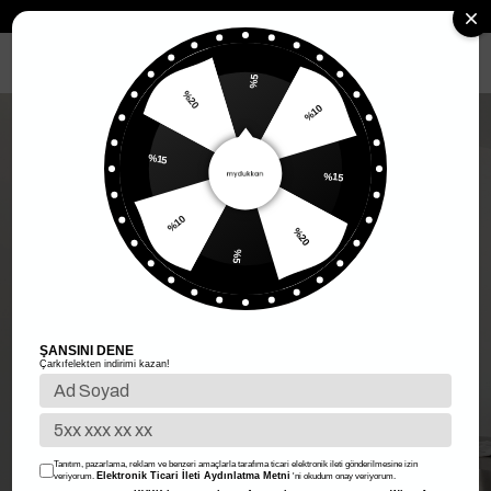
Anasayfa
Kadın Giyim
Kadın Üst Giyim
Kadın Bluz
Düğmeli Bl
MENÜ
%5
%20
%10
%15
%15
%10
%20
%5
ŞANSINI DENE
Çarkıfelekten indirimi kazan!
Tanıtım, pazarlama, reklam ve benzeri amaçlarla tarafıma ticari elektronik ileti gönderilmesine izin
Elektronik Ticari İleti Aydınlatma Metni
veriyorum.
'ni okudum onay veriyorum.