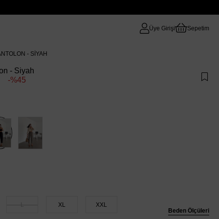
Üye Girişi
Sepetim
NTOLON - SIYAH
on - Siyah
45
L
XL
XXL
Beden Ölçüleri