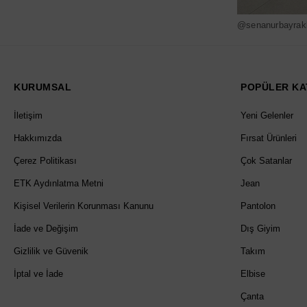
@senanurbayrak
KURUMSAL
POPÜLER KA
İletişim
Yeni Gelenler
Hakkımızda
Fırsat Ürünleri
Çerez Politikası
Çok Satanlar
ETK Aydınlatma Metni
Jean
Kişisel Verilerin Korunması Kanunu
Pantolon
İade ve Değişim
Dış Giyim
Gizlilik ve Güvenik
Takım
İptal ve İade
Elbise
Çanta