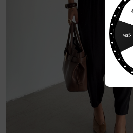
%
%15