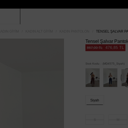
ADIN GIYIM
KADIN ALT GIYIM
KADIN PANTOLON
TENSEL ŞALVAR PA
Tensel Şalvar Pantol
476,85 TL
867,00 TL
Stok Kodu
(MD4575_Siyah)
Siyah
S
M