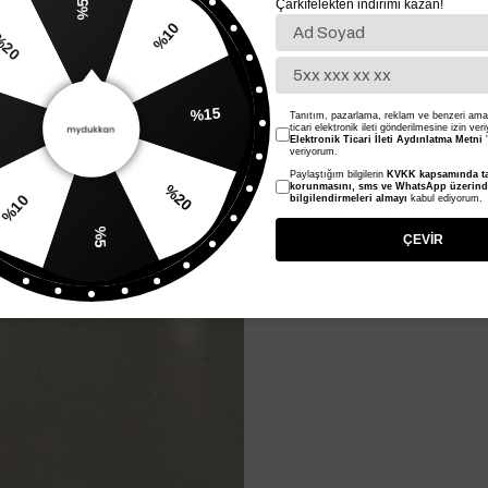
Çarkıfelekten indirimi kazan!
%5
%10
20
%15
Tanıtım, pazarlama, reklam ve benzeri amaç
ticari elektronik ileti gönderilmesine izin ver
Elektronik Ticari İleti Aydınlatma Metni
'
veriyorum.
Paylaştığım bilgilerin
KVKK kapsamında ta
%20
korunmasını, sms ve WhatsApp üzerin
bilgilendirmeleri almayı
kabul ediyorum.
%10
%5
ÇEVİR