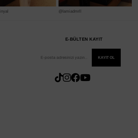
nyal
@lamiadmrll
@
E-BÜLTEN KAYIT
KAYIT OL