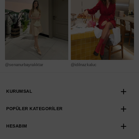
@senanurbayrakktar
@idilnazkaluc
@
KURUMSAL
POPÜLER KATEGORİLER
HESABIM