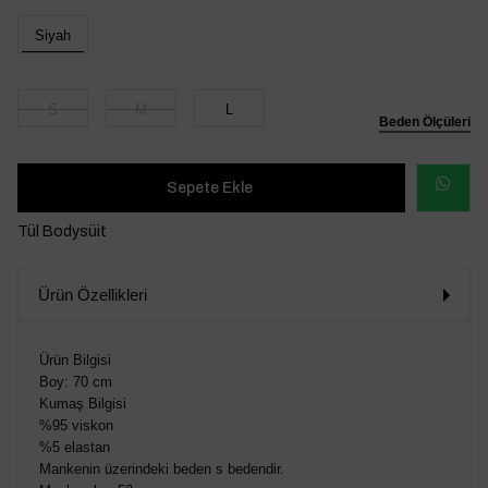
Siyah
S
M
L
Beden Ölçüleri
WHATSAP
Tül Bodysüit
SİPARİŞ
Ürün Özellikleri
VER
Ürün Bilgisi
Boy: 70 cm
Kumaş Bilgisi
%95 viskon
%5 elastan
Mankenin üzerindeki beden s bedendir.