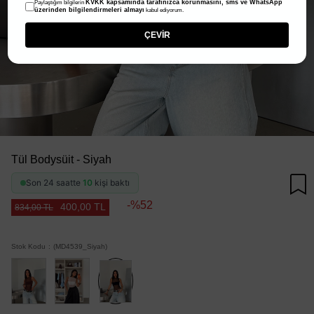
KVKK kapsamında tarafınızca korunmasını, sms ve WhatsApp
Paylaştığım bilgilerin
üzerinden bilgilendirmeleri almayı
kabul ediyorum.
ÇEVİR
Tül Bodysüit - Siyah
Son 24 saatte
10
kişi baktı
52
400,00 TL
834,00 TL
Stok Kodu
(MD4539_Siyah)