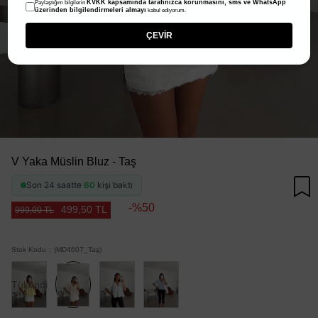
KVKK kapsamında tarafınızca korunmasını, sms ve WhatsApp
Paylaştığım bilgilerin
üzerinden bilgilendirmeleri almayı
kabul ediyorum.
ÇEVİR
V Yaka Müslin Bluz - Taş
Son 24 saatte
60
kişi baktı
50
499,50 TL
999,00 TL
Stok Kodu
(MD4607_Taş)
Tükendi