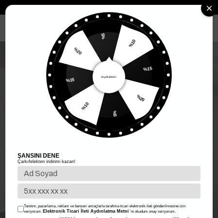
Anasayfa
Kadın Giyim
Kadın Üst Giyim
Kadın Bluz
Kısa Kol Bl
MENÜ
%5
%10
%20
%15
%15
%20
%10
%5
ŞANSINI DENE
Çarkıfelekten indirimi kazan!
Tanıtım, pazarlama, reklam ve benzeri amaçlarla tarafıma ticari elektronik ileti gönderilmesine izin
Elektronik Ticari İleti Aydınlatma Metni
veriyorum.
'ni okudum onay veriyorum.