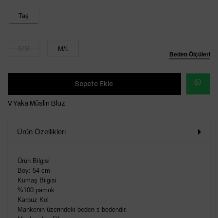
Taş
S/M
M/L
Beden Ölçüleri
WHATSAP
V Yaka Müslin Bluz
SİPARİŞ
Ürün Özellikleri
VER
Ürün Bilgisi
Boy: 54 cm
Kumaş Bilgisi
%100 pamuk
Karpuz Kol
Mankenin üzerindeki beden s bedendir.