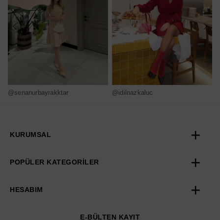
@senanurbayrakktar
@idilnazkaluc
@
KURUMSAL
POPÜLER KATEGORİLER
HESABIM
E-BÜLTEN KAYIT