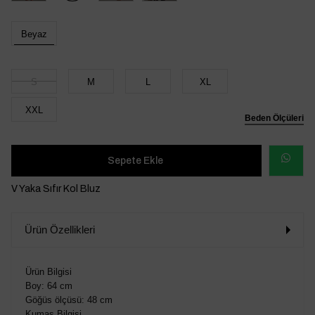
Beyaz
S
M
L
XL
XXL
Beden Ölçüleri
WHATSAP
V Yaka Sıfır Kol Bluz
SİPARİŞ
Ürün Özellikleri
VER
Ürün Bilgisi
Boy: 64 cm
Göğüs ölçüsü: 48 cm
Kumaş Bilgisi