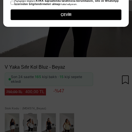
KVKK kapsamında tarafınızca korunmasını, sms ve WhatsApp
Paylaştığım bilgilerin
üzerinden bilgilendirmeleri almayı
kabul ediyorum.
ÇEVİR
V Yaka Sıfır Kol Bluz - Beyaz
Son 24 saatte
165
kişi baktı ·
15
kişi sepete
ekledi
47
400,00 TL
750,00 TL
Stok Kodu
(MD4574_Beyaz)