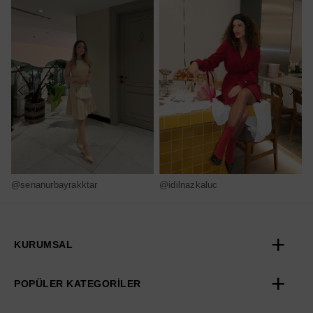
@senanurbayrakktar
@idilnazkaluc
@
KURUMSAL
POPÜLER KATEGORİLER