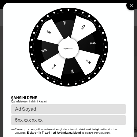
Anasayfa
Kadın Giyim
Kadın Üst Giyim
Kadın Bluz
Askılı Bluz
MENÜ
%5
%10
%20
%15
%15
%20
%10
%5
ŞANSINI DENE
Çarkıfelekten indirimi kazan!
Tanıtım, pazarlama, reklam ve benzeri amaçlarla tarafıma ticari elektronik ileti gönderilmesine izin
Elektronik Ticari İleti Aydınlatma Metni
veriyorum.
'ni okudum onay veriyorum.