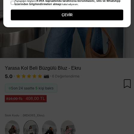
KVKK kapsamında tarafınızca korunmasını, sms ve WhatsApp
Paylaştığım bilgilerin
üzerinden bilgilendirmeleri almayı
kabul ediyorum.
ÇEVİR
Yarasa Kol Beli Büzgülü Bluz - Ekru
·
·
5.0
6 Değerlendirme
Son 24 saatte
5
kişi baktı
408,00 TL
816,00 TL
Stok Kodu
(MD4365_Ekru)
Tükendi
Tükendi
Tükendi
Tükendi