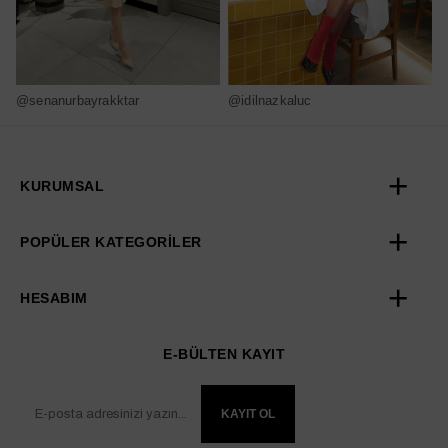
@senanurbayrakktar
@idilnazkaluc
@
KURUMSAL
POPÜLER KATEGORİLER
HESABIM
E-BÜLTEN KAYIT
KAYIT OL