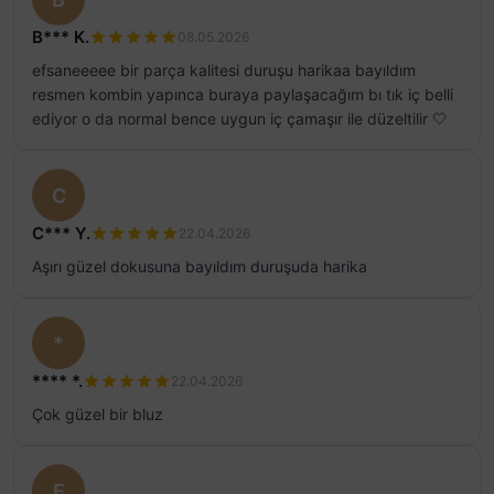
B*** K.
08.05.2026
efsaneeeee bir parça kalitesi duruşu harikaa bayıldım
resmen kombin yapınca buraya paylaşacağım bı tık iç belli
ediyor o da normal bence uygun iç çamaşır ile düzeltilir 🤍
C
C*** Y.
22.04.2026
Aşırı güzel dokusuna bayıldım duruşuda harika
*
**** *.
22.04.2026
Çok güzel bir bluz
E