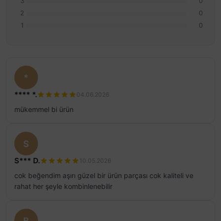
3
0
2
0
1
0
*
**** *.
04.06.2026
mükemmel bi ürün
S
S*** D.
10.05.2026
cok beğendim aşırı güzel bir ürün parçası cok kaliteli ve
rahat her şeyle kombinlenebilir
B