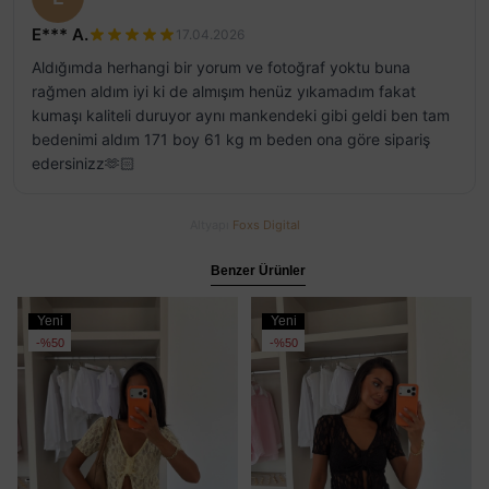
E*** A.
17.04.2026
Aldığımda herhangi bir yorum ve fotoğraf yoktu buna
rağmen aldım iyi ki de almışım henüz yıkamadım fakat
kumaşı kaliteli duruyor aynı mankendeki gibi geldi ben tam
bedenimi aldım 171 boy 61 kg m beden ona göre sipariş
edersinizz🫶🏻
Altyapı
Foxs Digital
Benzer Ürünler
Yeni
Yeni
Ürün
Ürün
%50
%50