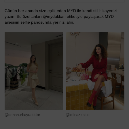
Günün her anında size eşlik eden MYD ile kendi stil hikayenizi
yazın. Bu özel anları @mydukkan etiketiyle paylaşarak MYD
ailesinin selfie panosunda yerinizi alın.
@senanurbayrakktar
@idilnazkaluc
@