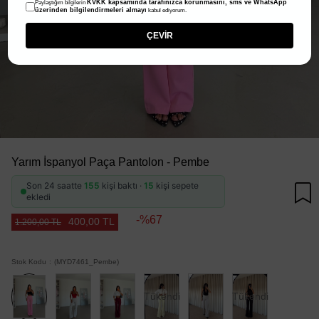
KVKK kapsamında tarafınızca korunmasını, sms ve WhatsApp
Paylaştığım bilgilerin
üzerinden bilgilendirmeleri almayı
kabul ediyorum.
ÇEVİR
Yarım İspanyol Paça Pantolon - Pembe
Son 24 saatte
155
kişi baktı ·
15
kişi sepete
ekledi
67
400,00 TL
1.200,00 TL
Stok Kodu
(MYD7461_Pembe)
Tükendi
Tükendi