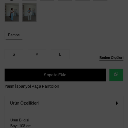
Pembe
S
M
L
Beden Ölçüleri
WHATSAP
Yarım İspanyol Paça Pantolon
SİPARİŞ
Ürün Özellikleri
VER
Ürün Bilgisi
Boy: 108 cm