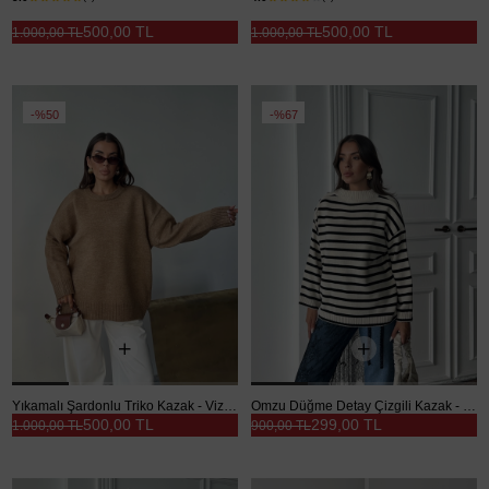
Yıkamalı Şardonlu Triko Kazak - Gri
Yıkamalı Şardonlu Triko Kazak - Sarı
500,00 TL
500,00 TL
1.000,00 TL
1.000,00 TL
%50
%67
Yıkamalı Şardonlu Triko Kazak - Vizon
Omzu Düğme Detay Çizgili Kazak - Beyaz
500,00 TL
299,00 TL
1.000,00 TL
900,00 TL