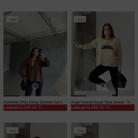
%80
%64
Asimetrik Dikiş Detay Gömlek Kahverengi - Kahverengi
Angel Nakışlı Kayık Yaka Sweat - Vizon
200,00 TL
499,00 TL
1.000,00 TL
1.400,00 TL
%64
%64