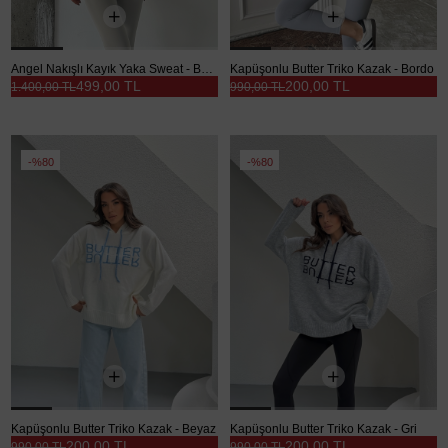
Angel Nakışlı Kayık Yaka Sweat - Beyaz
Kapüşonlu Butter Triko Kazak - Bordo
499,00 TL
200,00 TL
1.400,00 TL
990,00 TL
%80
%80
Kapüşonlu Butter Triko Kazak - Beyaz
Kapüşonlu Butter Triko Kazak - Gri
200,00 TL
200,00 TL
990,00 TL
990,00 TL