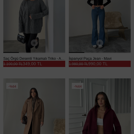
Saç Örgü Desenli Yıkamalı Triko - Antrasit
İspanyol Paça Jean - Mavi
349,00 TL
990,00 TL
1.100,00 TL
1.980,00 TL
%64
%64