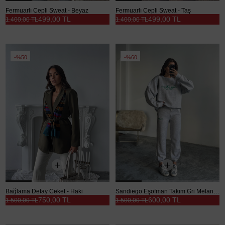
Fermuarlı Cepli Sweat - Beyaz
Fermuarlı Cepli Sweat - Taş
499,00 TL
499,00 TL
1.400,00 TL
1.400,00 TL
%50
%60
Bağlama Detay Ceket - Haki
Sandiego Eşofman Takım Gri Melanj - Gri
750,00 TL
600,00 TL
1.500,00 TL
1.500,00 TL