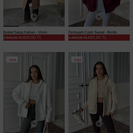
Buklet Salaş Kaban - Vizon
Fermuarlı Cepli Sweat - Bordo
900,00 TL
499,00 TL
2.500,00 TL
1.400,00 TL
%64
%64