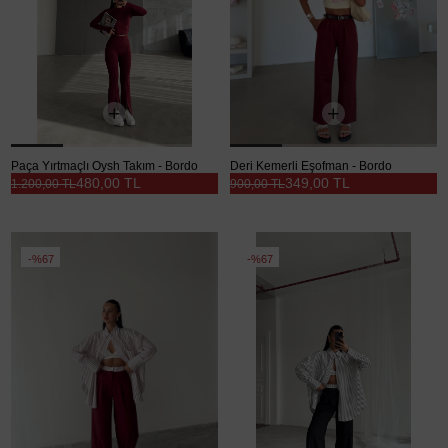
Paça Yırtmaçlı Oysh Takım - Bordo
Deri Kemerli Eşofman - Bordo
480,00 TL
349,00 TL
1.200,00 TL
900,00 TL
%67
%67