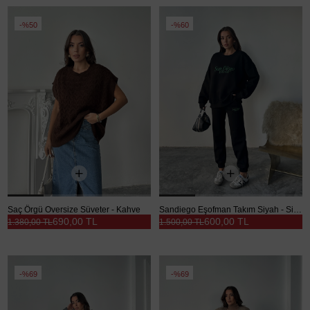
%50
%60
Saç Örgü Oversize Süveter - Kahve
Sandiego Eşofman Takım Siyah - Siyah
690,00 TL
600,00 TL
1.380,00 TL
1.500,00 TL
%69
%69