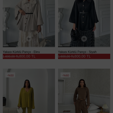
Yakası Kürklü Panço - Ekru
Yakası Kürklü Panço - Siyah
800,00 TL
800,00 TL
1.600,00 TL
1.600,00 TL
%50
%60