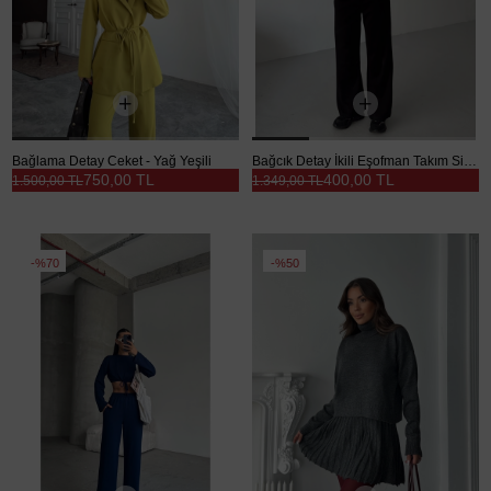
Bağlama Detay Ceket - Yağ Yeşili
Bağcık Detay İkili Eşofman Takım Siyah - Siyah
750,00 TL
400,00 TL
1.500,00 TL
1.349,00 TL
%70
%50