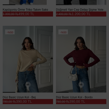
Kapüşonlu Örme Triko Takım Saks Mavi - Saks Mavi
Düğmeli Yan Cep Detay Şişme Yelek - Taş
499,00 TL
1.200,00 TL
1.300,00 TL
2.400,00 TL
%50
%50
Düz Basic Uzun Kol - Bej
Düz Basic Uzun Kol - Bordo
390,00 TL
390,00 TL
780,00 TL
780,00 TL