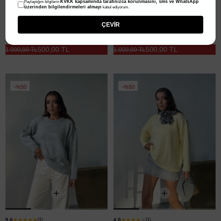
KVKK kapsamında tarafınızca korunmasını, sms ve WhatsApp
Paylaştığım bilgilerin
üzerinden bilgilendirmeleri almayı
kabul ediyorum.
ÇEVİR
Yıkamalı Şardonlu Triko Kazak - Ekru
Yıkamalı Şardonlu Triko Kazak - Lacivert
500,00 TL
500,00 TL
1.000,00 TL
1.000,00 TL
%50
%50
5.0
4.0
(1)
(1)