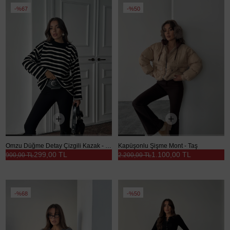
%67
%50
Omzu Düğme Detay Çizgili Kazak - Siyah
Kapüşonlu Şişme Mont - Taş
299,00 TL
1.100,00 TL
900,00 TL
2.200,00 TL
%68
%50