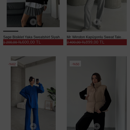
Sage Bisiklet Yaka Sweatshirt Siyah - Siyah
Mr. Winston Kapüşonlu Sweat Takım Gri Melanj - Gri
600,00 TL
899,00 TL
1.200,00 TL
2.400,00 TL
%62
%50