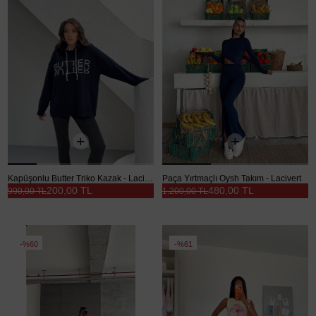
Kapüşonlu Butter Triko Kazak - Lacivert
Paça Yırtmaçlı Oysh Takım - Lacivert
200,00 TL
480,00 TL
990,00 TL
1.200,00 TL
%60
%61