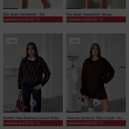
Düz Basic Sweatshırt - Taş
Düz Basic Sweatshırt - Beyaz
500,00 TL
500,00 TL
1.000,00 TL
1.000,00 TL
%64
%50
Bisiklet Yaka Baklava Desenli Hırka - Lacivert
Yıkamalı Şardonlu Triko Kazak - Acı kahve
499,00 TL
500,00 TL
1.400,00 TL
1.000,00 TL