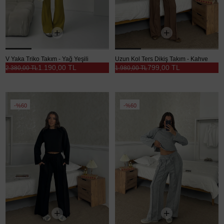
V Yaka Triko Takım - Yağ Yeşili
Uzun Kol Ters Dikiş Takım - Kahve
1.190,00 TL
799,00 TL
2.380,00 TL
1.980,00 TL
%60
%60