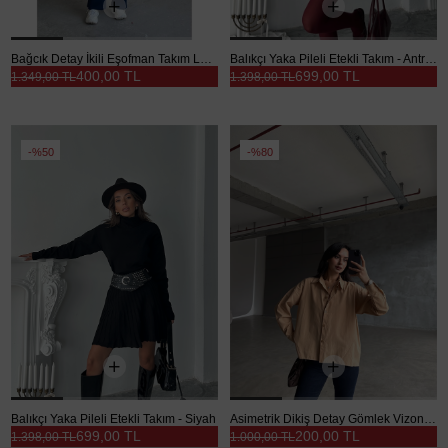
Bağcık Detay İkili Eşofman Takım Lacivert - Lacivert
Balıkçı Yaka Pileli Etekli Takım - Antrasit
400,00 TL
699,00 TL
1.349,00 TL
1.398,00 TL
%50
%80
Balıkçı Yaka Pileli Etekli Takım - Siyah
Asimetrik Dikiş Detay Gömlek Vizon - Vizon
699,00 TL
200,00 TL
1.398,00 TL
1.000,00 TL