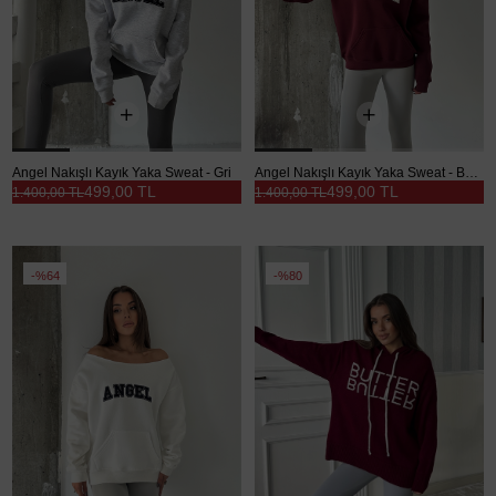
Angel Nakışlı Kayık Yaka Sweat - Gri
Angel Nakışlı Kayık Yaka Sweat - Bordo
499,00 TL
499,00 TL
1.400,00 TL
1.400,00 TL
%64
%80